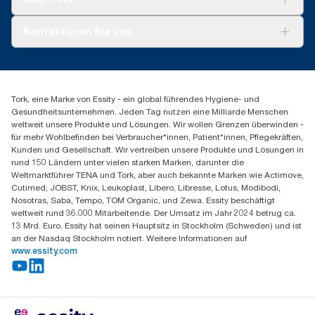
AD-a-Glance
Tork PaperCircle
Über uns
Kontaktieren Sie uns
Produktreklamation
Servicereklamation
torkmaster@essity.com
Spenderreklamation
+43 (0) 8 10-22 00 84
Finden Sie Ihren Vertriebspartner
Tork, eine Marke von Essity - ein global führendes Hygiene- und
Essity Austria Vertriebs GmbH
Gesundheitsunternehmen. Jeden Tag nutzen eine Milliarde Menschen
Am Europlatz 2
weltweit unsere Produkte und Lösungen. Wir wollen Grenzen überwinden -
1120 Wien
für mehr Wohlbefinden bei Verbraucher*innen, Patient*innen, Pflegekräften,
Mo-Do 8:00-16:30 | Fr 8:00-15:00
Kunden und Gesellschaft. Wir vertreiben unsere Produkte und Lösungen in
GLN: 9011111000026
rund 150 Ländern unter vielen starken Marken, darunter die
Weltmarktführer TENA und Tork, aber auch bekannte Marken wie Actimove,
Cutimed, JOBST, Knix, Leukoplast, Libero, Libresse, Lotus, Modibodi,
Nosotras, Saba, Tempo, TOM Organic, und Zewa. Essity beschäftigt
weltweit rund 36.000 Mitarbeitende. Der Umsatz im Jahr 2024 betrug ca.
13 Mrd. Euro. Essity hat seinen Hauptsitz in Stockholm (Schweden) und ist
an der Nasdaq Stockholm notiert. Weitere Informationen auf
www.essity.com