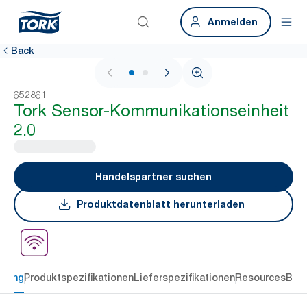
Anmelden
Back
1 / 2
652861
Tork Sensor-Kommunikationseinheit
2.0
Handelspartner suchen
Produktdatenblatt herunterladen
ibung
Produktspezifikationen
Lieferspezifikationen
Resources
Bew