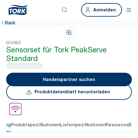
Anmelden
Back
652862
Sensorset für Tork PeakServe
Standard
Handelspartner suchen
Produktdatenblatt herunterladen
ibung
Produktspezifikationen
Lieferspezifikationen
Resources
Bew