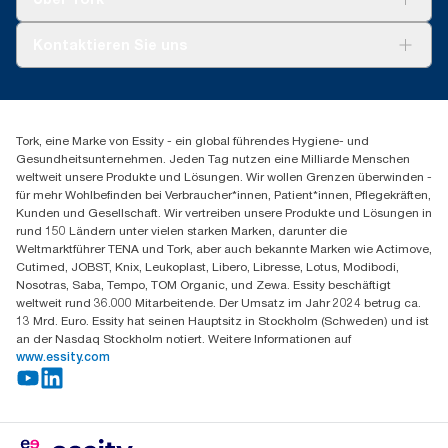
AD-a-Glance
Tork PaperCircle
Über uns
Kontaktieren Sie uns
Produktreklamation
Servicereklamation
torkmaster@essity.com
Spenderreklamation
+43 (0) 8 10-22 00 84
Finden Sie Ihren Vertriebspartner
Tork, eine Marke von Essity - ein global führendes Hygiene- und
Essity Austria Vertriebs GmbH
Gesundheitsunternehmen. Jeden Tag nutzen eine Milliarde Menschen
Am Europlatz 2
weltweit unsere Produkte und Lösungen. Wir wollen Grenzen überwinden -
1120 Wien
für mehr Wohlbefinden bei Verbraucher*innen, Patient*innen, Pflegekräften,
Mo-Do 8:00-16:30 | Fr 8:00-15:00
Kunden und Gesellschaft. Wir vertreiben unsere Produkte und Lösungen in
GLN: 9011111000026
rund 150 Ländern unter vielen starken Marken, darunter die
Weltmarktführer TENA und Tork, aber auch bekannte Marken wie Actimove,
Cutimed, JOBST, Knix, Leukoplast, Libero, Libresse, Lotus, Modibodi,
Nosotras, Saba, Tempo, TOM Organic, und Zewa. Essity beschäftigt
weltweit rund 36.000 Mitarbeitende. Der Umsatz im Jahr 2024 betrug ca.
13 Mrd. Euro. Essity hat seinen Hauptsitz in Stockholm (Schweden) und ist
an der Nasdaq Stockholm notiert. Weitere Informationen auf
www.essity.com