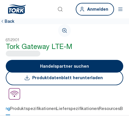
Anmelden
Back
652901
Tork Gateway LTE-M
Handelspartner suchen
Produktdatenblatt herunterladen
ibung
Produktspezifikationen
Lieferspezifikationen
Resources
Bew