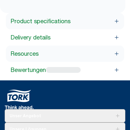
Product specifications
Delivery details
Resources
Bewertungen
Unser Angebot
Lösungen
Unsere Lösungen