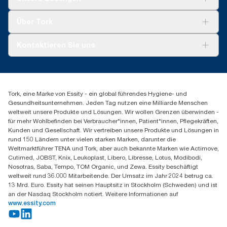
Nachhaltigkeit
Tork Clean Care
Tork Vision Reinigung
Über Tork
AD-a-Glance
Tork PaperCircle
Über uns
Kontaktieren Sie uns
Produktreklamation
Servicereklamation
torkmaster@essity.com
Spenderreklamation
+43 (0) 8 10-22 00 84
Finden Sie Ihren Vertriebspartner
Tork, eine Marke von Essity - ein global führendes Hygiene- und
Essity Austria Vertriebs GmbH
Gesundheitsunternehmen. Jeden Tag nutzen eine Milliarde Menschen
Am Europlatz 2
weltweit unsere Produkte und Lösungen. Wir wollen Grenzen überwinden -
1120 Wien
für mehr Wohlbefinden bei Verbraucher*innen, Patient*innen, Pflegekräften,
Mo-Do 8:00-16:30 | Fr 8:00-15:00
Kunden und Gesellschaft. Wir vertreiben unsere Produkte und Lösungen in
GLN: 9011111000026
rund 150 Ländern unter vielen starken Marken, darunter die
Weltmarktführer TENA und Tork, aber auch bekannte Marken wie Actimove,
Cutimed, JOBST, Knix, Leukoplast, Libero, Libresse, Lotus, Modibodi,
Nosotras, Saba, Tempo, TOM Organic, und Zewa. Essity beschäftigt
weltweit rund 36.000 Mitarbeitende. Der Umsatz im Jahr 2024 betrug ca.
13 Mrd. Euro. Essity hat seinen Hauptsitz in Stockholm (Schweden) und ist
an der Nasdaq Stockholm notiert. Weitere Informationen auf
www.essity.com