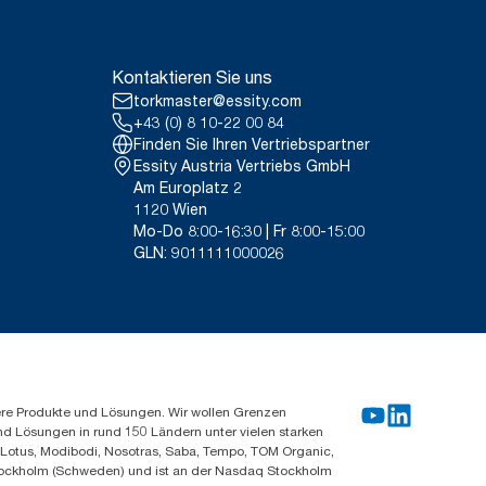
Kontaktieren Sie uns
torkmaster@essity.com
+43 (0) 8 10-22 00 84
Finden Sie Ihren Vertriebspartner
Essity Austria Vertriebs GmbH
Am Europlatz 2
1120 Wien
Mo-Do 8:00-16:30 | Fr 8:00-15:00
GLN: 9011111000026
ere Produkte und Lösungen. Wir wollen Grenzen
und Lösungen in rund 150 Ländern unter vielen starken
, Lotus, Modibodi, Nosotras, Saba, Tempo, TOM Organic,
n Stockholm (Schweden) und ist an der Nasdaq Stockholm