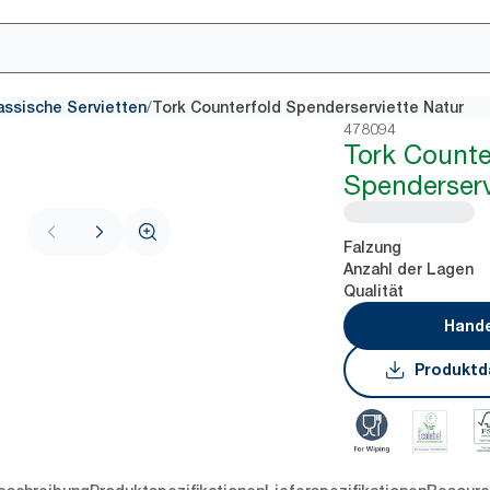
/
assische Servietten
Tork Counterfold Spenderserviette Natur
478094
Tork Counte
Spenderserv
Falzung
Anzahl der Lagen
Qualität
Hande
Produktd