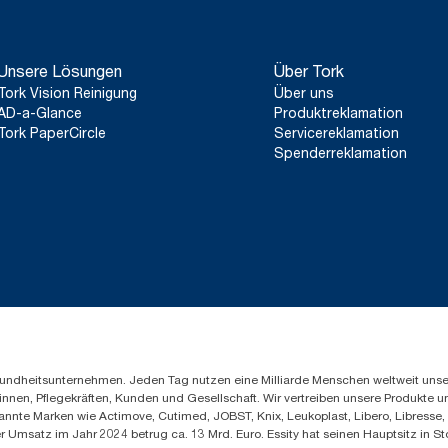
Unsere Lösungen
Über Tork
Tork Vision Reinigung
Über uns
AD-a-Glance
Produktreklamation
Tork PaperCircle
Servicereklamation
Spenderreklamation
Gesundheitsunternehmen. Jeden Tag nutzen eine Milliarde Menschen weltweit uns
innen, Pflegekräften, Kunden und Gesellschaft. Wir vertreiben unsere Produkte 
annte Marken wie Actimove, Cutimed, JOBST, Knix, Leukoplast, Libero, Libresse
er Umsatz im Jahr 2024 betrug ca. 13 Mrd. Euro. Essity hat seinen Hauptsitz i