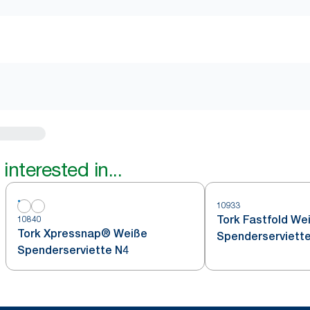
interested in...
10933
Tork Fastfold We
10840
Tork Xpressnap® Weiße
Spenderserviett
Spenderserviette N4