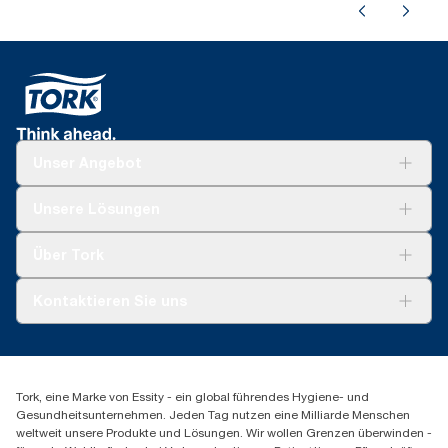
Unser Angebot
Lösungen
Unsere Lösungen
Nachhaltigkeit
Tork Clean Care
Tork Vision Reinigung
Über Tork
AD-a-Glance
Tork PaperCircle
Über uns
Kontaktieren Sie uns
Produktreklamation
Servicereklamation
torkmaster@essity.com
Spenderreklamation
+43 (0) 8 10-22 00 84
Finden Sie Ihren Vertriebspartner
Tork, eine Marke von Essity - ein global führendes Hygiene- und
Essity Austria Vertriebs GmbH
Gesundheitsunternehmen. Jeden Tag nutzen eine Milliarde Menschen
Am Europlatz 2
weltweit unsere Produkte und Lösungen. Wir wollen Grenzen überwinden -
1120 Wien