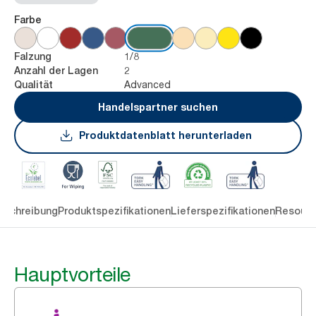
Farbe
1/8
Falzung
2
Anzahl der Lagen
Advanced
Qualität
Handelspartner suchen
Produktdatenblatt herunterladen
eschreibung
Produktspezifikationen
Lieferspezifikationen
Resourc
Hauptvorteile