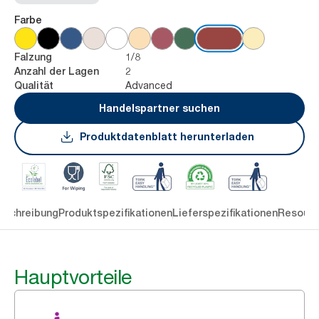
Farbe
1/8
Falzung
2
Anzahl der Lagen
Advanced
Qualität
Handelspartner suchen
Produktdatenblatt herunterladen
eschreibung
Produktspezifikationen
Lieferspezifikationen
Resourc
Hauptvorteile