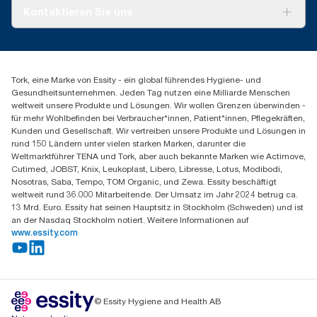
Tork PaperCircle
Über uns
Kontaktieren Sie uns
Produktreklamation
Servicereklamation
torkmaster@essity.com
Spenderreklamation
+43 (0) 8 10-22 00 84
Finden Sie Ihren Vertriebspartner
Tork, eine Marke von Essity - ein global führendes Hygiene- und
Essity Austria Vertriebs GmbH
Gesundheitsunternehmen. Jeden Tag nutzen eine Milliarde Menschen
Am Europlatz 2
weltweit unsere Produkte und Lösungen. Wir wollen Grenzen überwinden -
1120 Wien
für mehr Wohlbefinden bei Verbraucher*innen, Patient*innen, Pflegekräften,
Mo-Do 8:00-16:30 | Fr 8:00-15:00
Kunden und Gesellschaft. Wir vertreiben unsere Produkte und Lösungen in
GLN: 9011111000026
rund 150 Ländern unter vielen starken Marken, darunter die
Weltmarktführer TENA und Tork, aber auch bekannte Marken wie Actimove,
Cutimed, JOBST, Knix, Leukoplast, Libero, Libresse, Lotus, Modibodi,
Nosotras, Saba, Tempo, TOM Organic, und Zewa. Essity beschäftigt
weltweit rund 36.000 Mitarbeitende. Der Umsatz im Jahr 2024 betrug ca.
13 Mrd. Euro. Essity hat seinen Hauptsitz in Stockholm (Schweden) und ist
an der Nasdaq Stockholm notiert. Weitere Informationen auf
www.essity.com
© Essity Hygiene and Health AB