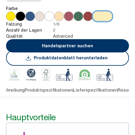
Farbe
1/8
Falzung
2
Anzahl der Lagen
Advanced
Qualität
Handelspartner suchen
Produktdatenblatt herunterladen
eschreibung
Produktspezifikationen
Lieferspezifikationen
Resourc
Hauptvorteile