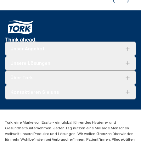
Unser Angebot
Lösungen
Unsere Lösungen
Nachhaltigkeit
Tork Clean Care
Tork Vision Reinigung
Über Tork
AD-a-Glance
Tork PaperCircle
Über uns
Kontaktieren Sie uns
Produktreklamation
Servicereklamation
torkmaster@essity.com
Spenderreklamation
+43 (0) 8 10-22 00 84
Finden Sie Ihren Vertriebspartner
Tork, eine Marke von Essity - ein global führendes Hygiene- und
Essity Austria Vertriebs GmbH
Gesundheitsunternehmen. Jeden Tag nutzen eine Milliarde Menschen
Am Europlatz 2
weltweit unsere Produkte und Lösungen. Wir wollen Grenzen überwinden -
1120 Wien
für mehr Wohlbefinden bei Verbraucher*innen, Patient*innen, Pflegekräften,