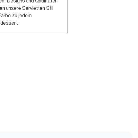
en, Designs und Qualitäten
en unsere Servietten Stil
Farbe zu jedem
dessen.