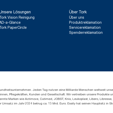
Unsere Lösungen
Über Tork
Tork Vision Reinigung
Über uns
AD-a-Glance
Produktreklamation
Tork PaperCircle
Servicereklamation
Spenderreklamation
Gesundheitsunternehmen. Jeden Tag nutzen eine Milliarde Menschen weltweit uns
innen, Pflegekräften, Kunden und Gesellschaft. Wir vertreiben unsere Produkte 
annte Marken wie Actimove, Cutimed, JOBST, Knix, Leukoplast, Libero, Libresse
er Umsatz im Jahr 2024 betrug ca. 13 Mrd. Euro. Essity hat seinen Hauptsitz i