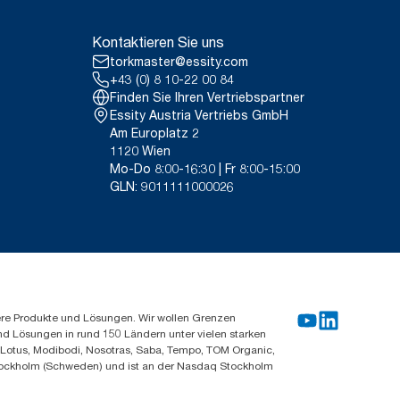
Kontaktieren Sie uns
torkmaster@essity.com
+43 (0) 8 10-22 00 84
Finden Sie Ihren Vertriebspartner
Essity Austria Vertriebs GmbH
Am Europlatz 2
1120 Wien
Mo-Do 8:00-16:30 | Fr 8:00-15:00
GLN: 9011111000026
ere Produkte und Lösungen. Wir wollen Grenzen
und Lösungen in rund 150 Ländern unter vielen starken
, Lotus, Modibodi, Nosotras, Saba, Tempo, TOM Organic,
n Stockholm (Schweden) und ist an der Nasdaq Stockholm