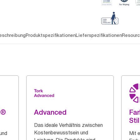
eschreibung
Produktspezifikationen
Lieferspezifikationen
Resourc
g®
Advanced
Far
Stil
Das ideale Verhältnis zwischen
Kostenbewusstsein und
 und
Mit 