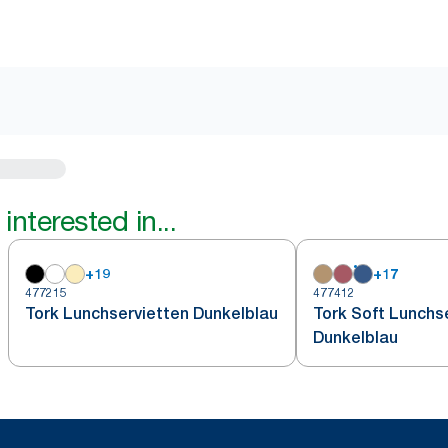
interested in...
+
19
+
17
477215
477412
Tork Lunchservietten Dunkelblau
Tork Soft Lunchs
Dunkelblau