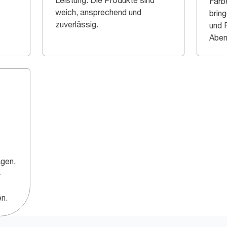
Leistung. Die Produkte sind
Farb
weich, ansprechend und
bring
zuverlässig.
und 
Aben
agen,
-
n.