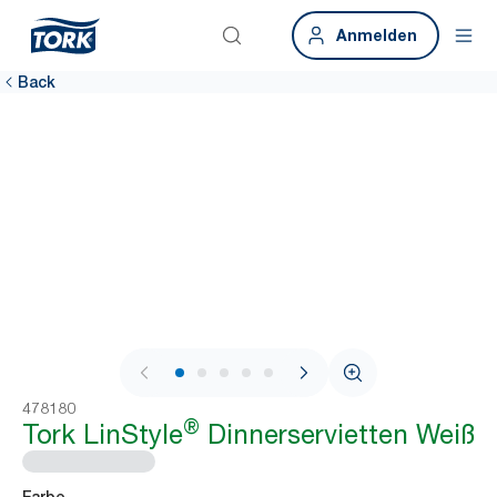
Anmelden
Back
1 / 6
478180
®
Tork LinStyle
Dinnerservietten Weiß
Farbe