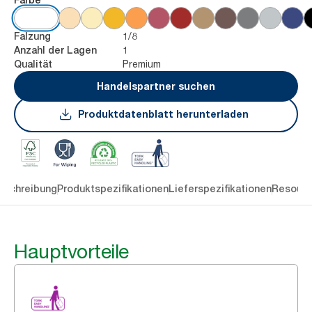
1/8
Falzung
1
Anzahl der Lagen
Premium
Qualität
Handelspartner suchen
Produktdatenblatt herunterladen
eschreibung
Produktspezifikationen
Lieferspezifikationen
Resourc
Hauptvorteile