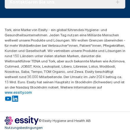
Über uns
Kontaktieren Sie uns
Produktreklamation
Servicereklamation
torkmaster@essity.com
Spenderreklamation
+43 (0) 8 10-22 00 84
Finden Sie Ihren Vertriebspartner
Tork, eine Marke von Essity - ein global führendes Hygiene- und
Essity Austria Vertriebs GmbH
Gesundheitsunternehmen. Jeden Tag nutzen eine Milliarde Menschen
Am Europlatz 2
weltweit unsere Produkte und Lösungen. Wir wollen Grenzen überwinden -
1120 Wien
für mehr Wohlbefinden bei Verbraucher*innen, Patient*innen, Pflegekräften,
Mo-Do 8:00-16:30 | Fr 8:00-15:00
Kunden und Gesellschaft. Wir vertreiben unsere Produkte und Lösungen in
GLN: 9011111000026
rund 150 Ländern unter vielen starken Marken, darunter die
Weltmarktführer TENA und Tork, aber auch bekannte Marken wie Actimove,
Cutimed, JOBST, Knix, Leukoplast, Libero, Libresse, Lotus, Modibodi,
Nosotras, Saba, Tempo, TOM Organic, und Zewa. Essity beschäftigt
weltweit rund 36.000 Mitarbeitende. Der Umsatz im Jahr 2024 betrug ca.
13 Mrd. Euro. Essity hat seinen Hauptsitz in Stockholm (Schweden) und ist
an der Nasdaq Stockholm notiert. Weitere Informationen auf
www.essity.com
© Essity Hygiene and Health AB
Nutzungsbedingungen