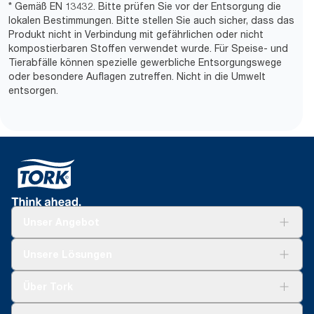
* Gemäß EN 13432. Bitte prüfen Sie vor der Entsorgung die
lokalen Bestimmungen. Bitte stellen Sie auch sicher, dass das
Produkt nicht in Verbindung mit gefährlichen oder nicht
kompostierbaren Stoffen verwendet wurde. Für Speise- und
Tierabfälle können spezielle gewerbliche Entsorgungswege
oder besondere Auflagen zutreffen. Nicht in die Umwelt
entsorgen.
Unser Angebot
Lösungen
Unsere Lösungen
Nachhaltigkeit
Tork Clean Care
Tork Vision Reinigung
Über Tork
AD-a-Glance
Tork PaperCircle