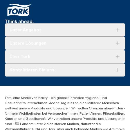
Unser Angebot
Lösungen
Unsere Lösungen
Nachhaltigkeit
Tork Clean Care
Tork Vision Reinigung
Über Tork
AD-a-Glance
Tork PaperCircle
Über uns
Kontaktieren Sie uns
Produktreklamation
Servicereklamation
torkmaster@essity.com
Spenderreklamation
+43 (0) 8 10-22 00 84
Finden Sie Ihren Vertriebspartner
Tork, eine Marke von Essity - ein global führendes Hygiene- und
Essity Austria Vertriebs GmbH
Gesundheitsunternehmen. Jeden Tag nutzen eine Milliarde Menschen
Am Europlatz 2
weltweit unsere Produkte und Lösungen. Wir wollen Grenzen überwinden -
1120 Wien
für mehr Wohlbefinden bei Verbraucher*innen, Patient*innen, Pflegekräften,
Mo-Do 8:00-16:30 | Fr 8:00-15:00
Kunden und Gesellschaft. Wir vertreiben unsere Produkte und Lösungen in
GLN: 9011111000026
rund 150 Ländern unter vielen starken Marken, darunter die
Weltmarktführer TENA und Tork, aber auch bekannte Marken wie Actimove,