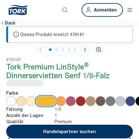
Anmelden
Back
Dieses Produkt ersetzt
478161
1 / 6
478187
®
Tork Premium LinStyle
Dinnerservietten Senf 1/8-Falz
Farbe
1/8
Falzung
1
Anzahl der Lagen
Premium
Qualität
Handelspartner suchen