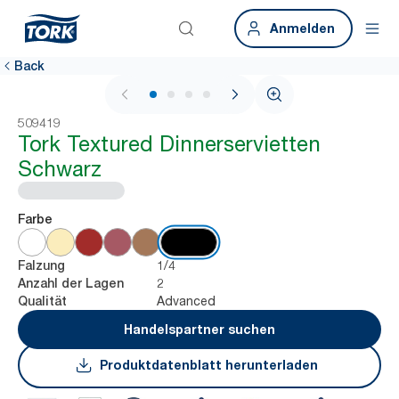
Anmelden
Back
1 / 4
509419
Tork Textured Dinnerservietten
Schwarz
Farbe
1/4
Falzung
2
Anzahl der Lagen
Advanced
Qualität
Handelspartner suchen
Produktdatenblatt herunterladen