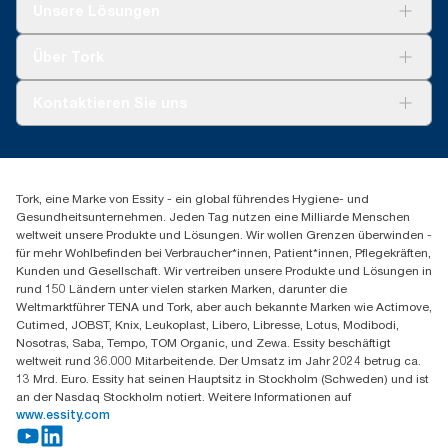
Lösungen
Unsere Lösungen
Nachhaltigkeit
Tork Clean Care
Tork Vision Reinigung
Über Tork
AD-a-Glance
Tork PaperCircle
Über uns
Kontaktieren Sie uns
Produktreklamation
Servicereklamation
torkmaster@essity.com
Spenderreklamation
+43 (0) 8 10-22 00 84
Finden Sie Ihren Vertriebspartner
Tork, eine Marke von Essity - ein global führendes Hygiene- und
Essity Austria Vertriebs GmbH
Gesundheitsunternehmen. Jeden Tag nutzen eine Milliarde Menschen
Am Europlatz 2
weltweit unsere Produkte und Lösungen. Wir wollen Grenzen überwinden -
1120 Wien
für mehr Wohlbefinden bei Verbraucher*innen, Patient*innen, Pflegekräften,
Mo-Do 8:00-16:30 | Fr 8:00-15:00
Kunden und Gesellschaft. Wir vertreiben unsere Produkte und Lösungen in
GLN: 9011111000026
rund 150 Ländern unter vielen starken Marken, darunter die
Weltmarktführer TENA und Tork, aber auch bekannte Marken wie Actimove,
Cutimed, JOBST, Knix, Leukoplast, Libero, Libresse, Lotus, Modibodi,
Nosotras, Saba, Tempo, TOM Organic, und Zewa. Essity beschäftigt
weltweit rund 36.000 Mitarbeitende. Der Umsatz im Jahr 2024 betrug ca.
13 Mrd. Euro. Essity hat seinen Hauptsitz in Stockholm (Schweden) und ist
an der Nasdaq Stockholm notiert. Weitere Informationen auf
www.essity.com