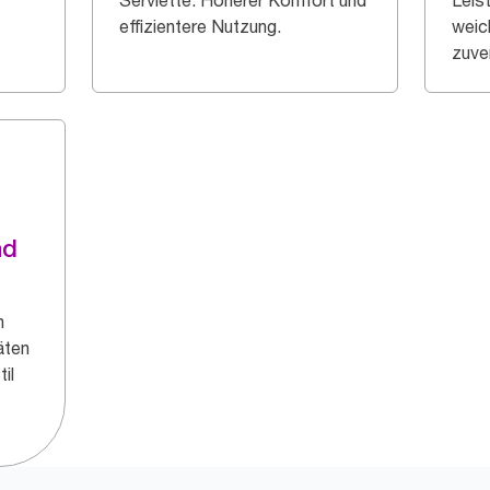
Serviette. Höherer Komfort und
Leis
effizientere Nutzung.
weic
zuve
nd
n
äten
il