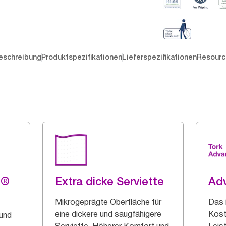
eschreibung
Produktspezifikationen
Lieferspezifikationen
Resourc
g®
Extra dicke Serviette
Ad
Mikrogeprägte Oberfläche für
Das 
eine dickere und saugfähigere
Kost
 und