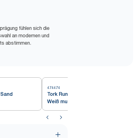
prägung fühlen sich die
uswahl an modernen und
nts abstimmen.
474474
4
 Sand
Tork Runde Papieruntersetzer
Weiß muschelgewellt