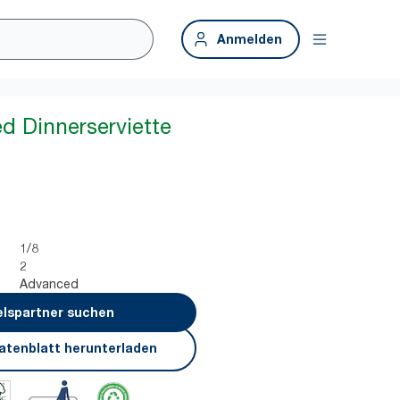
Anmelden
ed Dinnerserviette
1/8
2
Advanced
lspartner suchen
atenblatt herunterladen