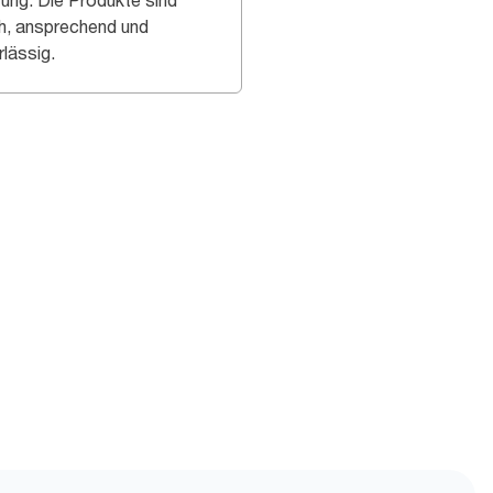
tung. Die Produkte sind
h, ansprechend und
rlässig.