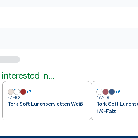
interested in...
+
7
+
6
477402
477416
Tork Soft Lunchservietten Weiß
Tork Soft Lunchs
1/8-Falz