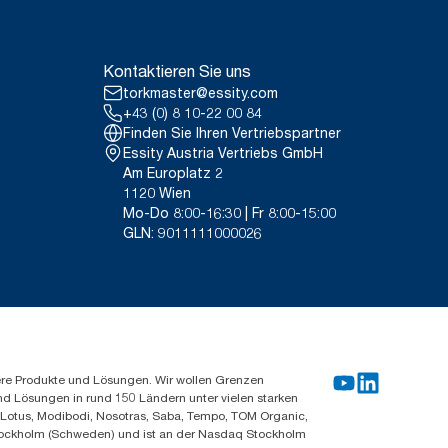
Kontaktieren Sie uns
torkmaster@essity.com
+43 (0) 8 10-22 00 84
Finden Sie Ihren Vertriebspartner
Essity Austria Vertriebs GmbH
Am Europlatz 2
1120 Wien
Mo-Do 8:00-16:30 | Fr 8:00-15:00
GLN: 9011111000026
ere Produkte und Lösungen. Wir wollen Grenzen
und Lösungen in rund 150 Ländern unter vielen starken
, Lotus, Modibodi, Nosotras, Saba, Tempo, TOM Organic,
n Stockholm (Schweden) und ist an der Nasdaq Stockholm