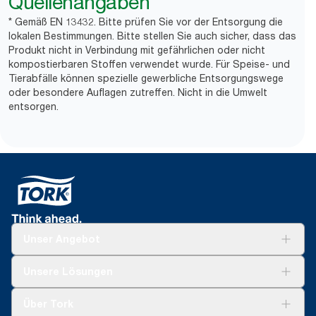
Quellenangaben
* Gemäß EN 13432. Bitte prüfen Sie vor der Entsorgung die
lokalen Bestimmungen. Bitte stellen Sie auch sicher, dass das
Produkt nicht in Verbindung mit gefährlichen oder nicht
kompostierbaren Stoffen verwendet wurde. Für Speise- und
Tierabfälle können spezielle gewerbliche Entsorgungswege
oder besondere Auflagen zutreffen. Nicht in die Umwelt
entsorgen.
Unser Angebot
Lösungen
Unsere Lösungen
Nachhaltigkeit
Tork Clean Care
Tork Vision Reinigung
Über Tork
AD-a-Glance