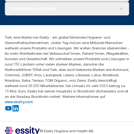
Tork PaperCircle
Über uns
Kontaktieren Sie uns
Produktreklamation
Servicereklamation
torkmaster@essity.com
Spenderreklamation
+43 (0) 8 10-22 00 84
Finden Sie Ihren Vertriebspartner
Tork, eine Marke von Essity - ein global führendes Hygiene- und
Essity Austria Vertriebs GmbH
Gesundheitsunternehmen. Jeden Tag nutzen eine Milliarde Menschen
Am Europlatz 2
weltweit unsere Produkte und Lösungen. Wir wollen Grenzen überwinden -
1120 Wien
für mehr Wohlbefinden bei Verbraucher*innen, Patient*innen, Pflegekräften,
Mo-Do 8:00-16:30 | Fr 8:00-15:00
Kunden und Gesellschaft. Wir vertreiben unsere Produkte und Lösungen in
GLN: 9011111000026
rund 150 Ländern unter vielen starken Marken, darunter die
Weltmarktführer TENA und Tork, aber auch bekannte Marken wie Actimove,
Cutimed, JOBST, Knix, Leukoplast, Libero, Libresse, Lotus, Modibodi,
Nosotras, Saba, Tempo, TOM Organic, und Zewa. Essity beschäftigt
weltweit rund 36.000 Mitarbeitende. Der Umsatz im Jahr 2024 betrug ca.
13 Mrd. Euro. Essity hat seinen Hauptsitz in Stockholm (Schweden) und ist
an der Nasdaq Stockholm notiert. Weitere Informationen auf
www.essity.com
© Essity Hygiene and Health AB