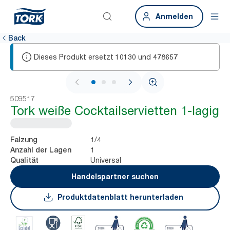
Anmelden
Back
Dieses Produkt ersetzt
und
10130
478657
1 / 3
509517
Tork weiße Cocktailservietten 1-lagig
1/4
Falzung
1
Anzahl der Lagen
Universal
Qualität
Handelspartner suchen
Produktdatenblatt herunterladen