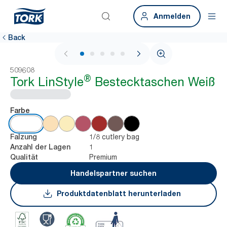
Anmelden
Back
1 / 5
509608
®
Tork LinStyle
Bestecktaschen Weiß
Farbe
1/8 cutlery bag
Falzung
1
Anzahl der Lagen
Premium
Qualität
Handelspartner suchen
Produktdatenblatt herunterladen