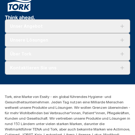
Unser Angebot
Lösungen
Unsere Lösungen
Nachhaltigkeit
Tork Clean Care
Tork Vision Reinigung
Über Tork
AD-a-Glance
Tork PaperCircle
Über uns
Kontaktieren Sie uns
Produktreklamation
Servicereklamation
torkmaster@essity.com
Spenderreklamation
+43 (0) 8 10-22 00 84
Finden Sie Ihren Vertriebspartner
Tork, eine Marke von Essity - ein global führendes Hygiene- und
Essity Austria Vertriebs GmbH
Gesundheitsunternehmen. Jeden Tag nutzen eine Milliarde Menschen
Am Europlatz 2
weltweit unsere Produkte und Lösungen. Wir wollen Grenzen überwinden -
1120 Wien
für mehr Wohlbefinden bei Verbraucher*innen, Patient*innen, Pflegekräften,
Mo-Do 8:00-16:30 | Fr 8:00-15:00
Kunden und Gesellschaft. Wir vertreiben unsere Produkte und Lösungen in
GLN: 9011111000026
rund 150 Ländern unter vielen starken Marken, darunter die
Weltmarktführer TENA und Tork, aber auch bekannte Marken wie Actimove,
Cutimed, JOBST, Knix, Leukoplast, Libero, Libresse, Lotus, Modibodi,