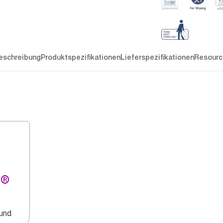
eschreibung
Produktspezifikationen
Lieferspezifikationen
Resourc
g®
 und