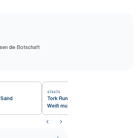
esen die Botschaft
474474
4
 Sand
Tork Runde Papieruntersetzer
Weiß muschelgewellt