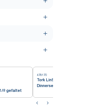
478170
Tork LinStyle® Weiße
4
Dinnerserviette
1/8 gefaltet