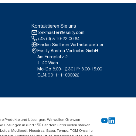
Kontaktieren Sie uns
torkmaster@essity.com
+43 (0) 8 10-22 00 84
Finden Sie Ihren Vertriebspartner
Essity Austria Vertriebs GmbH
Am Europlatz 2
1120 Wien
Mo-Do 8:00-16:30 | Fr 8:00-15:00
GLN: 9011111000026
ere Produkte und Lösungen. Wir wollen Grenzen
und Lösungen in rund 150 Ländern unter vielen starken
, Lotus, Modibodi, Nosotras, Saba, Tempo, TOM Organic,
n Stockholm (Schweden) und ist an der Nasdaq Stockholm