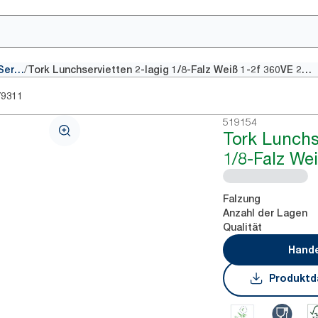
/
Traditionelle Servietten
Tork Lunchservietten 2-lagig 1/8-Falz Weiß 1-2f 360VE 200/10
79311
519154
Tork Lunchs
1/8-Falz We
Falzung
Anzahl der Lagen
Qualität
Hande
Produktd