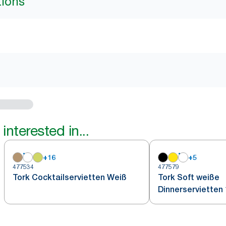
tions
interested in...
+
16
+
5
477534
477579
Tork Cocktailservietten Weiß
Tork Soft weiße
Dinnerservietten 