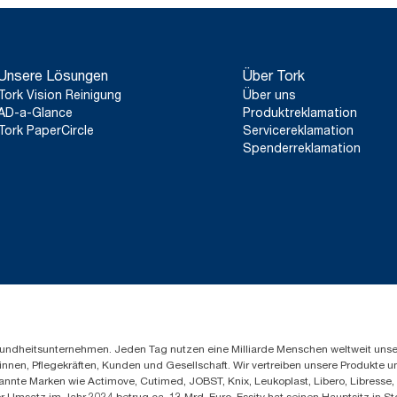
Unsere Lösungen
Über Tork
Tork Vision Reinigung
Über uns
AD-a-Glance
Produktreklamation
Tork PaperCircle
Servicereklamation
Spenderreklamation
Gesundheitsunternehmen. Jeden Tag nutzen eine Milliarde Menschen weltweit uns
innen, Pflegekräften, Kunden und Gesellschaft. Wir vertreiben unsere Produkte 
annte Marken wie Actimove, Cutimed, JOBST, Knix, Leukoplast, Libero, Libresse
er Umsatz im Jahr 2024 betrug ca. 13 Mrd. Euro. Essity hat seinen Hauptsitz i