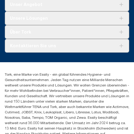
Thekenspendersystem mit einem herkömmlichen
Berichterstattung für spezielle Artikel und einen speziellen
Unser Angebot
Serviettenspendersystem von Tork (271600 mit 10935)
Verbrauch gedacht.
***
**
Durchschnittlicher Wert, im Vergleich zum durchschnittlichen
Lokale Einschränkungen möglich. Vor der Entsorgung in
Lösungen
Unsere Lösungen
industriellen Kompostierbehältern bei lokalen Behörden
CO2-Fußabdruck aller Xpressnap® System (N4)
Nachhaltigkeit
erfragen, ob das Produkt angenommen wird. Darüber hinaus
Nachfüllpackungen vor Beginn des Bezugs von Strom aus
Tork Clean Care
Tork Vision Reinigung
bitte sicherstellen, dass das Produkt nicht in Verbindung mit
erneuerbaren Quellen für unsere Papierherstellung, der durch
Über Tork
AD-a-Glance
gefährlichen oder nicht kompostierbaren Substanzen
Herkunftsnachweise verifiziert und bestätigt ist. Die sich daraus
verwendet wurde.
ergebenden CO2-Einsparungen wurden in einer von externen
Tork PaperCircle
Über uns
Kontaktieren Sie uns
Stellen geprüften Cradle-to-grave-Lebenszyklusanalyse (LCA)
Produktreklamation
quantifiziert.
Servicereklamation
torkmaster@essity.com
Spenderreklamation
+43 (0) 8 10-22 00 84
Finden Sie Ihren Vertriebspartner
Tork, eine Marke von Essity - ein global führendes Hygiene- und
Essity Austria Vertriebs GmbH
Gesundheitsunternehmen. Jeden Tag nutzen eine Milliarde Menschen
Am Europlatz 2
weltweit unsere Produkte und Lösungen. Wir wollen Grenzen überwinden -
1120 Wien
für mehr Wohlbefinden bei Verbraucher*innen, Patient*innen, Pflegekräften,
Mo-Do 8:00-16:30 | Fr 8:00-15:00
Kunden und Gesellschaft. Wir vertreiben unsere Produkte und Lösungen in
GLN: 9011111000026
rund 150 Ländern unter vielen starken Marken, darunter die
Weltmarktführer TENA und Tork, aber auch bekannte Marken wie Actimove,
Cutimed, JOBST, Knix, Leukoplast, Libero, Libresse, Lotus, Modibodi,
Nosotras, Saba, Tempo, TOM Organic, und Zewa. Essity beschäftigt
weltweit rund 36.000 Mitarbeitende. Der Umsatz im Jahr 2024 betrug ca.
13 Mrd. Euro. Essity hat seinen Hauptsitz in Stockholm (Schweden) und ist
an der Nasdaq Stockholm notiert. Weitere Informationen auf