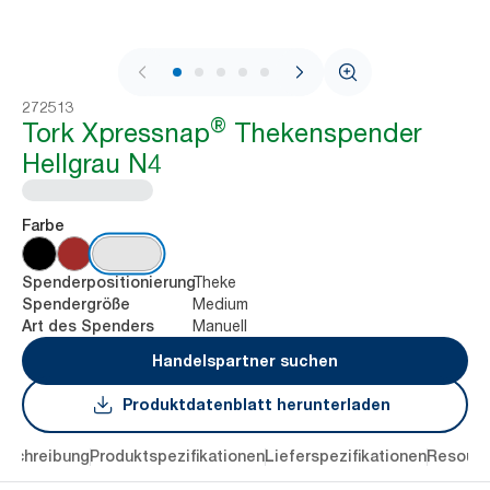
1 / 8
272513
®
Tork Xpressnap
Thekenspender
Hellgrau N4
Farbe
Theke
Spenderpositionierung
Medium
Spendergröße
Manuell
Art des Spenders
Handelspartner suchen
Produktdatenblatt herunterladen
eschreibung
Produktspezifikationen
Lieferspezifikationen
Resourc