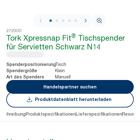
1 / 9
272900
®
Tork Xpressnap Fit
Tischspender
für Servietten Schwarz N14
Tisch
Spenderpositionierung
Klein
Spendergröße
Manuell
Art des Spenders
Handelspartner suchen
Produktdatenblatt herunterladen
eschreibung
Produktspezifikationen
Lieferspezifikationen
Resourc