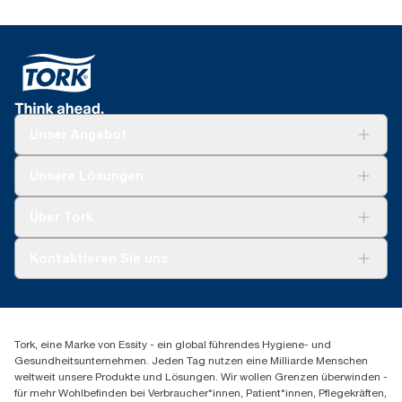
Unser Angebot
Lösungen
Unsere Lösungen
Nachhaltigkeit
Tork Clean Care
Tork Vision Reinigung
Über Tork
AD-a-Glance
Tork PaperCircle
Über uns
Kontaktieren Sie uns
Produktreklamation
Servicereklamation
torkmaster@essity.com
Spenderreklamation
+43 (0) 8 10-22 00 84
Finden Sie Ihren Vertriebspartner
Tork, eine Marke von Essity - ein global führendes Hygiene- und
Essity Austria Vertriebs GmbH
Gesundheitsunternehmen. Jeden Tag nutzen eine Milliarde Menschen
Am Europlatz 2
weltweit unsere Produkte und Lösungen. Wir wollen Grenzen überwinden -
1120 Wien
für mehr Wohlbefinden bei Verbraucher*innen, Patient*innen, Pflegekräften,
Mo-Do 8:00-16:30 | Fr 8:00-15:00