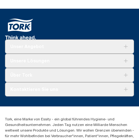
Unser Angebot
Lösungen
Unsere Lösungen
Nachhaltigkeit
Tork Clean Care
Tork Vision Reinigung
Über Tork
AD-a-Glance
Tork PaperCircle
Über uns
Kontaktieren Sie uns
Produktreklamation
Servicereklamation
torkmaster@essity.com
Spenderreklamation
+43 (0) 8 10-22 00 84
Finden Sie Ihren Vertriebspartner
Tork, eine Marke von Essity - ein global führendes Hygiene- und
Essity Austria Vertriebs GmbH
Gesundheitsunternehmen. Jeden Tag nutzen eine Milliarde Menschen
Am Europlatz 2
weltweit unsere Produkte und Lösungen. Wir wollen Grenzen überwinden -
1120 Wien
für mehr Wohlbefinden bei Verbraucher*innen, Patient*innen, Pflegekräften,
Mo-Do 8:00-16:30 | Fr 8:00-15:00