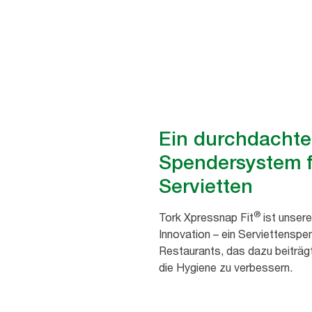
Sparen Sie Zeit und fördern Si
Ein durchdachte
Spendersystem f
Servietten
®
Tork Xpressnap Fit
ist unser
Innovation – ein Serviettensp
Restaurants, das dazu beiträgt,
die Hygiene zu verbessern.