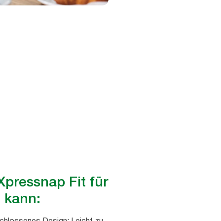
Xpressnap Fit für
n kann:
schlossenes Design: Leicht zu