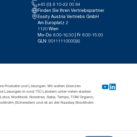
+43 (0) 8 10-22 00 84
Finden Sie Ihren Vertriebspartner
Essity Austria Vertriebs GmbH
Am Europlatz 2
1120 Wien
Mo-Do 8:00-16:30 | Fr 8:00-15:00
GLN: 9011111000026
ere Produkte und Lösungen. Wir wollen Grenzen
und Lösungen in rund 150 Ländern unter vielen starken
, Lotus, Modibodi, Nosotras, Saba, Tempo, TOM Organic,
n Stockholm (Schweden) und ist an der Nasdaq Stockholm