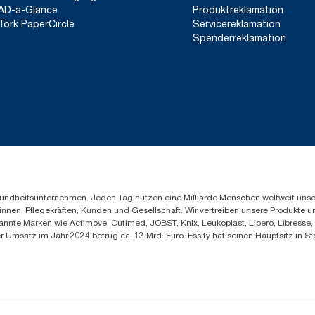
AD-a-Glance
Produktreklamation
Tork PaperCircle
Servicereklamation
Spenderreklamation
Gesundheitsunternehmen. Jeden Tag nutzen eine Milliarde Menschen weltweit uns
innen, Pflegekräften, Kunden und Gesellschaft. Wir vertreiben unsere Produkte 
annte Marken wie Actimove, Cutimed, JOBST, Knix, Leukoplast, Libero, Libresse
er Umsatz im Jahr 2024 betrug ca. 13 Mrd. Euro. Essity hat seinen Hauptsitz i