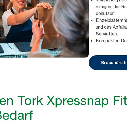
reinigen, die G
benutzen.
Einzelblattentn
und das Abfall
Servietten.
Kompaktes Desi
Broschüre h
nen Tork Xpressnap Fi
Bedarf