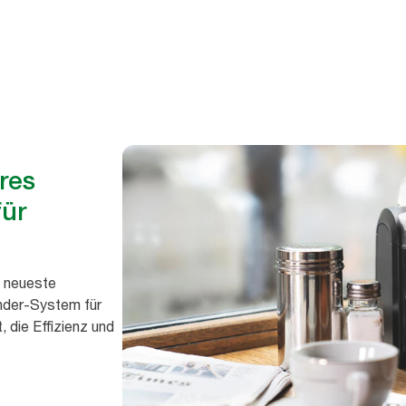
e eine gute Hygiene.
res
ür
e neueste
ender-System für
 die Effizienz und