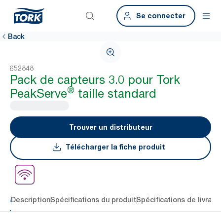
Se connecter
Back
652848
Pack de capteurs 3.0 pour Tork
®
PeakServe
taille standard
Trouver un distributeur
Télécharger la fiche produit
lés
Description
Spécifications du produit
Spécifications de livrais