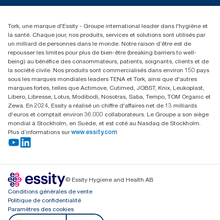
Réclamation pour distributeurs
02 766 05 30
Rechercher des distributeurs
Tork, une marque d'Essity - Groupe international leader dans l'hygiène et
Essity Belgium NV
la santé. Chaque jour, nos produits, services et solutions sont utilisés par
Berkenlaan 8B
un milliard de personnes dans le monde. Notre raison d’être est de
1831 MACHELEN
repousser les limites pour plus de bien-être (breaking barriers to well-
being) au bénéfice des consommateurs, patients, soignants, clients et de
la société civile. Nos produits sont commercialisés dans environ 150 pays
sous les marques mondiales leaders TENA et Tork, ainsi que d'autres
marques fortes, telles que Actimove, Cutimed, JOBST, Knix, Leukoplast,
Libero, Libresse, Lotus, Modibodi, Nosotras, Saba, Tempo, TOM Organic et
Zewa. En 2024, Essity a réalisé un chiffre d'affaires net de 13 milliards
d'euros et comptait environ 36.000 collaborateurs. Le Groupe a son siège
mondial à Stockholm, en Suède, et est coté au Nasdaq de Stockholm.
Plus d’informations sur
www.essity.com
© Essity Hygiene and Health AB
Conditions générales de vente
Politique de confidentialité
Paramètres des cookies