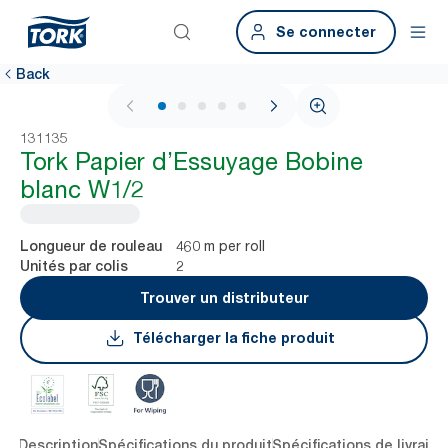
Se connecter
Back
1 / 5
131135
Tork Papier d’Essuyage Bobine
blanc W1/2
460 m per roll
Longueur de rouleau
2
Unités par colis
Trouver un distributeur
Télécharger la fiche produit
lés
Description
Spécifications du produit
Spécifications de livraiso