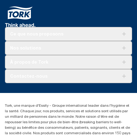
Ce que nous proposons
Solutions
Nos solutions
Développement durable
Tork Clean Care
Tork Vision Nettoyage
À propos de Tork
AD-a-Glance
Tork PaperCircle
À propos de nous
Contactez-nous
Réclamation pour produit
Réclamation pour service
info@tork.be
Réclamation pour distributeurs
02 766 05 30
Rechercher des distributeurs
Tork, une marque d'Essity - Groupe international leader dans l'hygiène et
Essity Belgium NV
la santé. Chaque jour, nos produits, services et solutions sont utilisés par
Berkenlaan 8B
un milliard de personnes dans le monde. Notre raison d’être est de
1831 MACHELEN
repousser les limites pour plus de bien-être (breaking barriers to well-
being) au bénéfice des consommateurs, patients, soignants, clients et de
la société civile. Nos produits sont commercialisés dans environ 150 pays