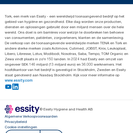
Dispenserklacht
02 766 05 30
Dealers zoeken
Tork, een merk van Essity - een wereldwijd toonaangevend bedrijf op het
Essity Belgium NV
gebied van hygiëne en gezondheid. Elke dag worden onze producten,
Berkenlaan 8B
diensten en oplossingen gebruikt door een miljard mensen over de hele
1831 MACHELEN
wereld. Ons doel is om barrières voor welzijn te doorbreken ten behoeve
van consumenten, patiënten, zorgverleners, klanten en de samenleving.
De verkoop van de toonaangevende wereldwijde merken TENA en Tork en
andere sterke merken zoals Actimove, Cutimed, JOBST, Knix, Leukoplast,
Libero, Libresse, Lotus, Modibodi, Nosotras, Saba, Tempo, TOM Organic en
Zewa vindt plaats in zo'n 150 landen. In 2024 had Essity een omzet van
ongeveer SEK 146 miljard (13 miljard euro) en 36.000 werknemers. Het
hoofdkantoor van het bedrijf is gevestigd in Stockholm, Zweden en Essity
staat genoteerd aan Nasdaq Stockholm. Kijk voor meer informatie op
www.essity.com
© Essity Hygiene and Health AB
Algemene Verkoopvoorwaarden
Privacybeleid
Cookie-instellingen