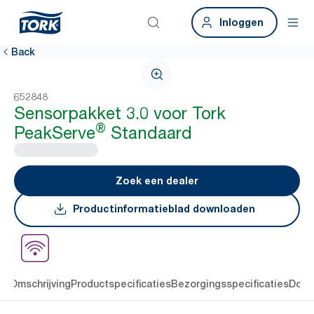
Inloggen
Back
652848
Sensorpakket 3.0 voor Tork
®
PeakServe
Standaard
Zoek een dealer
Productinformatieblad downloaden
en
Omschrijving
Productspecificaties
Bezorgingsspecificaties
Down