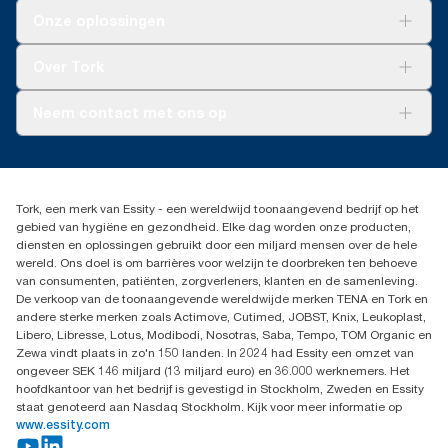
Oplossingen
Onze oplossingen
Duurzaamheid
Tork Clean Care
Tork Vision Schoonmaken
Over Tork
AD-a-Glance
Tork PaperCircle
Over ons
Neem contact met ons op
Productklacht
Leveringsklacht
info@tork.be
Dispenserklacht
02 766 05 30
Dealers zoeken
Tork, een merk van Essity - een wereldwijd toonaangevend bedrijf op het
Essity Belgium NV
gebied van hygiëne en gezondheid. Elke dag worden onze producten,
Berkenlaan 8B
diensten en oplossingen gebruikt door een miljard mensen over de hele
1831 MACHELEN
wereld. Ons doel is om barrières voor welzijn te doorbreken ten behoeve
van consumenten, patiënten, zorgverleners, klanten en de samenleving.
De verkoop van de toonaangevende wereldwijde merken TENA en Tork en
andere sterke merken zoals Actimove, Cutimed, JOBST, Knix, Leukoplast,
Libero, Libresse, Lotus, Modibodi, Nosotras, Saba, Tempo, TOM Organic en
Zewa vindt plaats in zo'n 150 landen. In 2024 had Essity een omzet van
ongeveer SEK 146 miljard (13 miljard euro) en 36.000 werknemers. Het
hoofdkantoor van het bedrijf is gevestigd in Stockholm, Zweden en Essity
staat genoteerd aan Nasdaq Stockholm. Kijk voor meer informatie op
www.essity.com