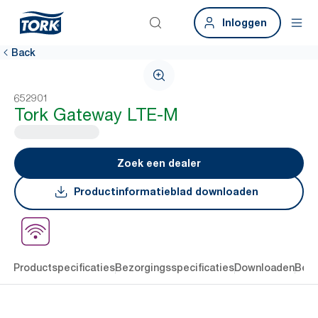
Inloggen
Back
652901
Tork Gateway LTE-M
Zoek een dealer
Productinformatieblad downloaden
ing
Productspecificaties
Bezorgingsspecificaties
Downloaden
Beoo