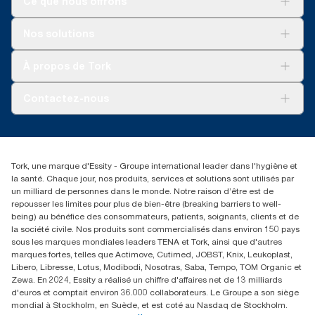
Ce que nous offrons
Pour votre entreprise
Nos solutions
Durabilité
Tork soins propres
Tork Vision Nettoyage
À propos de Tork
AD-a-Glance
À propos de nous
Contactez-nous
torkusa@essity.com
(866) 722-8675
Rechercher des distributeurs
Tork, une marque d'Essity - Groupe international leader dans l'hygiène et
la santé. Chaque jour, nos produits, services et solutions sont utilisés par
un milliard de personnes dans le monde. Notre raison d’être est de
repousser les limites pour plus de bien-être (breaking barriers to well-
being) au bénéfice des consommateurs, patients, soignants, clients et de
la société civile. Nos produits sont commercialisés dans environ 150 pays
sous les marques mondiales leaders TENA et Tork, ainsi que d'autres
marques fortes, telles que Actimove, Cutimed, JOBST, Knix, Leukoplast,
Libero, Libresse, Lotus, Modibodi, Nosotras, Saba, Tempo, TOM Organic et
Zewa. En 2024, Essity a réalisé un chiffre d'affaires net de 13 milliards
d'euros et comptait environ 36.000 collaborateurs. Le Groupe a son siège
mondial à Stockholm, en Suède, et est coté au Nasdaq de Stockholm.