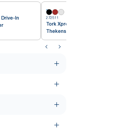
Drive-In
272511
2
Tork Xpressnap®
er
Thekenspender