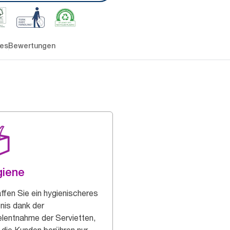
es
Bewertungen
giene
ffen Sie ein hygienischeres
bnis dank der
elentnahme der Servietten,