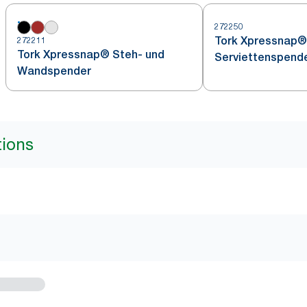
272250
Tork Xpressnap® 
272211
Tork Xpressnap® Steh- und
Serviettenspend
Wandspender
tions