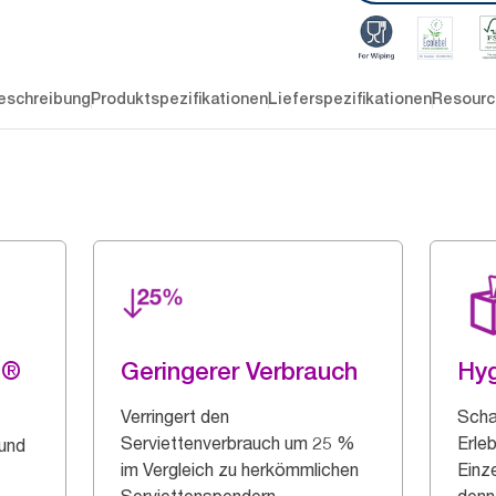
eschreibung
Produktspezifikationen
Lieferspezifikationen
Resourc
g®
Geringerer Verbrauch
Hy
Verringert den
Scha
Serviettenverbrauch um 25 %
Erle
 und
im Vergleich zu herkömmlichen
Einz