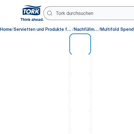
/
/
/
Home
Servietten und Produkte für den Tisch
Nachfüllmaterial
1 of 7