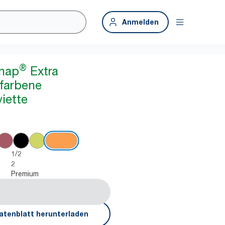
Anmelden
®
snap
Extra
farbene
iette
1/2
2
Premium
atenblatt herunterladen