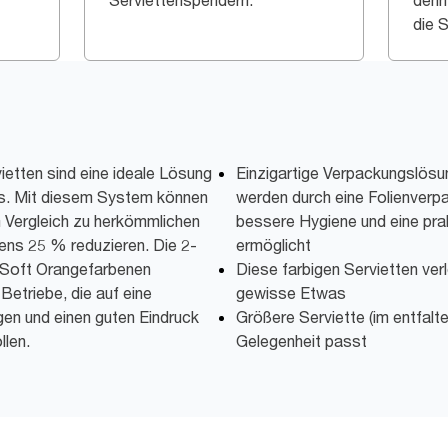
Serviettenspendern.
denn
die S
tten sind eine ideale Lösung
Einzigartige Verpackungslösu
ts. Mit diesem System können
werden durch eine Folienverp
m Vergleich zu herkömmlichen
bessere Hygiene und eine pr
ns 25 % reduzieren. Die 2-
ermöglicht
 Soft Orangefarbenen
Diese farbigen Servietten ver
Betriebe, die auf eine
gewisse Etwas
en und einen guten Eindruck
Größere Serviette (im entfalte
llen.
Gelegenheit passt