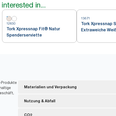
interested in...
13671
Tork Xpressnap
12830
Tork Xpressnap Fit® Natur
Extraweiche Wei
Spenderserviette
Spenderserviette
Design
t-Produkte
Materialien und Verpackung
haltige
eschäft,
Nachfüllmaterial mit EU Ecolabel-Zertifizierung – 
Nutzung & Abfall
während des Produktlebenszyklus
FSC® certified refills – made from responsibly sour
Einzelblattentnahme kontrolliert den Verbrauch und
CO2