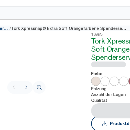
/
Multifold Spenderservietten
Tork Xpressnap® Extra Soft Orangefarbene Spenderserviette
18963
Tork Xpres
Soft Orange
Spenderserv
Farbe
Falzung
Anzahl der Lagen
Qualität
Produktd