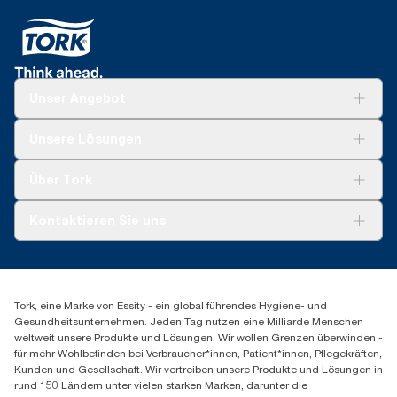
Unser Angebot
Lösungen
Unsere Lösungen
Nachhaltigkeit
Tork Clean Care
Tork Vision Reinigung
Über Tork
AD-a-Glance
Tork PaperCircle
Über uns
Kontaktieren Sie uns
Produktreklamation
Servicereklamation
torkmaster@essity.com
Spenderreklamation
+41 (0)848/810152
Finden Sie Ihren Vertriebspartner
Tork, eine Marke von Essity - ein global führendes Hygiene- und
Essity Switzerland AG
Gesundheitsunternehmen. Jeden Tag nutzen eine Milliarde Menschen
Parkstraße 1b
weltweit unsere Produkte und Lösungen. Wir wollen Grenzen überwinden -
6214 Schenkon
für mehr Wohlbefinden bei Verbraucher*innen, Patient*innen, Pflegekräften,
Mo-Do 8:00-16:30 | Fr 8:00-15:00
Kunden und Gesellschaft. Wir vertreiben unsere Produkte und Lösungen in
GLN: 7609999000928
rund 150 Ländern unter vielen starken Marken, darunter die