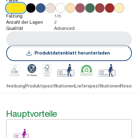
1/8
Falzung
2
Anzahl der Lagen
Advanced
Qualität
Produktdatenblatt herunterladen
eschreibung
Produktspezifikationen
Lieferspezifikationen
Resourc
Hauptvorteile