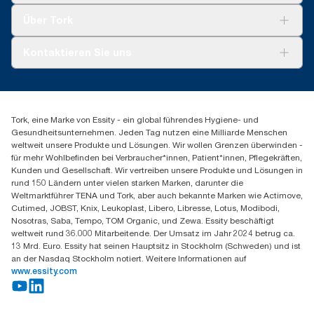
Tork Clean Care
Tork Vision Reinigung
Über Tork
AD-a-Glance
Tork PaperCircle
Über uns
Kontaktieren Sie uns
Produktreklamation
Servicereklamation
torkmaster@essity.com
Spenderreklamation
+41 (0)848/810152
Finden Sie Ihren Vertriebspartner
Tork, eine Marke von Essity - ein global führendes Hygiene- und
Essity Switzerland AG
Gesundheitsunternehmen. Jeden Tag nutzen eine Milliarde Menschen
Parkstraße 1b
weltweit unsere Produkte und Lösungen. Wir wollen Grenzen überwinden -
6214 Schenkon
für mehr Wohlbefinden bei Verbraucher*innen, Patient*innen, Pflegekräften,
Mo-Do 8:00-16:30 | Fr 8:00-15:00
Kunden und Gesellschaft. Wir vertreiben unsere Produkte und Lösungen in
GLN: 7609999000928
rund 150 Ländern unter vielen starken Marken, darunter die
Weltmarktführer TENA und Tork, aber auch bekannte Marken wie Actimove,
Cutimed, JOBST, Knix, Leukoplast, Libero, Libresse, Lotus, Modibodi,
Nosotras, Saba, Tempo, TOM Organic, und Zewa. Essity beschäftigt
weltweit rund 36.000 Mitarbeitende. Der Umsatz im Jahr 2024 betrug ca.
13 Mrd. Euro. Essity hat seinen Hauptsitz in Stockholm (Schweden) und ist
an der Nasdaq Stockholm notiert. Weitere Informationen auf
www.essity.com