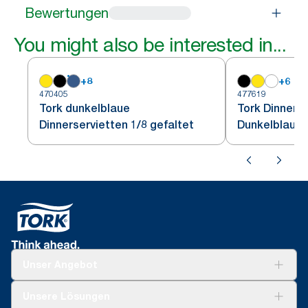
Bewertungen
You might also be interested in...
+
8
+
6
470405
477619
Tork dunkelblaue
Tork Dinners
Dinnerservietten 1/8 gefaltet
Dunkelblau 1/
Unser Angebot
Lösungen
Unsere Lösungen
Nachhaltigkeit