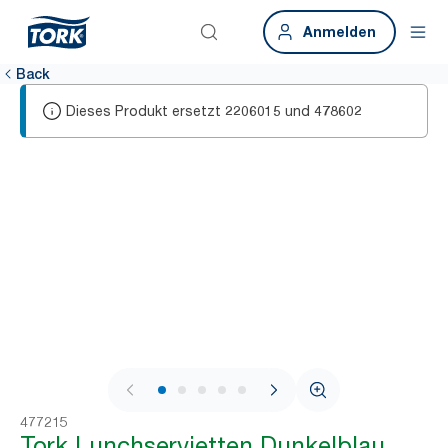
Anmelden
Back
Dieses Produkt ersetzt
und
2206015
478602
1 / 7
477215
Tork Lunchservietten Dunkelblau