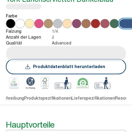
Farbe
1/4
Falzung
2
Anzahl der Lagen
Advanced
Qualität
Produktdatenblatt herunterladen
eschreibung
Produktspezifikationen
Lieferspezifikationen
Resourc
Hauptvorteile