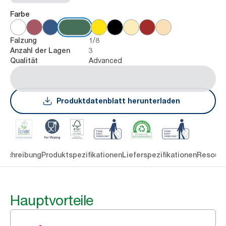
Farbe
1/8
Falzung
3
Anzahl der Lagen
Advanced
Qualität
Produktdatenblatt herunterladen
eschreibung
Produktspezifikationen
Lieferspezifikationen
Resourc
Hauptvorteile