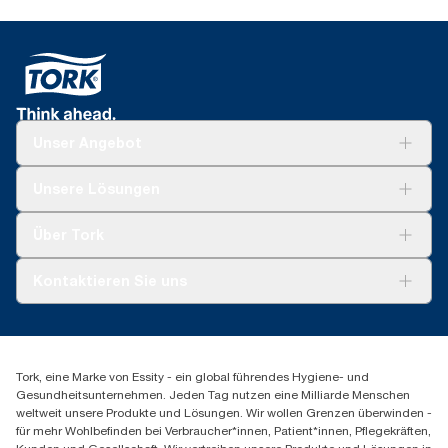
Unser Angebot
Lösungen
Unsere Lösungen
Nachhaltigkeit
Tork Clean Care
Tork Vision Reinigung
Über Tork
AD-a-Glance
Tork PaperCircle
Über uns
Kontaktieren Sie uns
Produktreklamation
Servicereklamation
torkmaster@essity.com
Spenderreklamation
+41 (0)848/810152
Finden Sie Ihren Vertriebspartner
Tork, eine Marke von Essity - ein global führendes Hygiene- und
Essity Switzerland AG
Gesundheitsunternehmen. Jeden Tag nutzen eine Milliarde Menschen
Parkstraße 1b
weltweit unsere Produkte und Lösungen. Wir wollen Grenzen überwinden -
6214 Schenkon
für mehr Wohlbefinden bei Verbraucher*innen, Patient*innen, Pflegekräften,
Mo-Do 8:00-16:30 | Fr 8:00-15:00