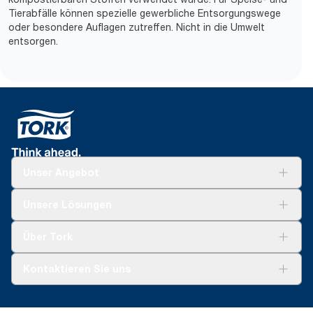
Tierabfälle können spezielle gewerbliche Entsorgungswege
oder besondere Auflagen zutreffen. Nicht in die Umwelt
entsorgen.
Unser Angebot
Lösungen
Unsere Lösungen
Nachhaltigkeit
Tork Clean Care
Tork Vision Reinigung
Über Tork
AD-a-Glance
Tork PaperCircle
Über uns
Kontaktieren Sie uns
Produktreklamation
Servicereklamation
torkmaster@essity.com
Spenderreklamation
+41 (0)848/810152