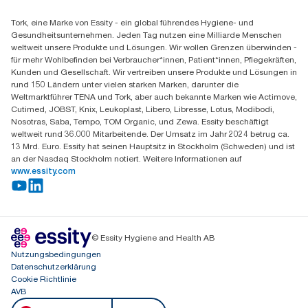
Finden Sie Ihren Vertriebspartner
Tork, eine Marke von Essity - ein global führendes Hygiene- und
Essity Switzerland AG
Gesundheitsunternehmen. Jeden Tag nutzen eine Milliarde Menschen
Parkstraße 1b
weltweit unsere Produkte und Lösungen. Wir wollen Grenzen überwinden -
6214 Schenkon
für mehr Wohlbefinden bei Verbraucher*innen, Patient*innen, Pflegekräften,
Mo-Do 8:00-16:30 | Fr 8:00-15:00
Kunden und Gesellschaft. Wir vertreiben unsere Produkte und Lösungen in
GLN: 7609999000928
rund 150 Ländern unter vielen starken Marken, darunter die
Weltmarktführer TENA und Tork, aber auch bekannte Marken wie Actimove,
Cutimed, JOBST, Knix, Leukoplast, Libero, Libresse, Lotus, Modibodi,
Nosotras, Saba, Tempo, TOM Organic, und Zewa. Essity beschäftigt
weltweit rund 36.000 Mitarbeitende. Der Umsatz im Jahr 2024 betrug ca.
13 Mrd. Euro. Essity hat seinen Hauptsitz in Stockholm (Schweden) und ist
an der Nasdaq Stockholm notiert. Weitere Informationen auf
www.essity.com
© Essity Hygiene and Health AB
Nutzungsbedingungen
Datenschutzerklärung
Cookie Richtlinie
AVB