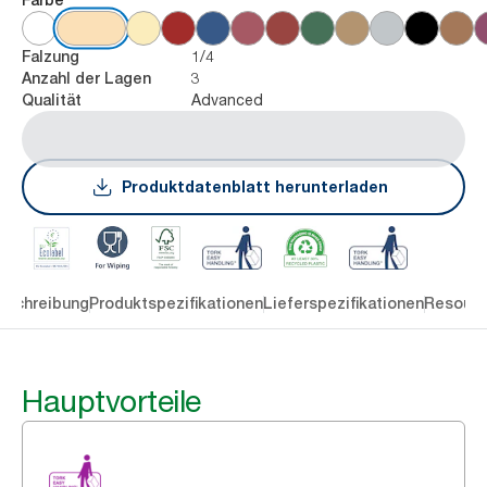
1/4
Falzung
3
Anzahl der Lagen
Advanced
Qualität
Produktdatenblatt herunterladen
eschreibung
Produktspezifikationen
Lieferspezifikationen
Resourc
Hauptvorteile