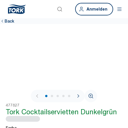
Anmelden
Back
1 / 6
477827
Tork Cocktailservietten Dunkelgrün
Farbe