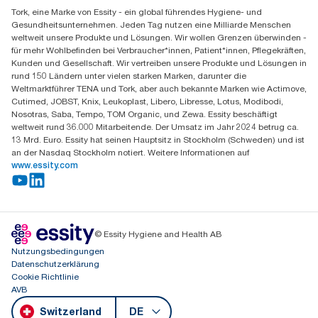
Finden Sie Ihren Vertriebspartner
Tork, eine Marke von Essity - ein global führendes Hygiene- und
Essity Switzerland AG
Gesundheitsunternehmen. Jeden Tag nutzen eine Milliarde Menschen
Parkstraße 1b
weltweit unsere Produkte und Lösungen. Wir wollen Grenzen überwinden -
6214 Schenkon
für mehr Wohlbefinden bei Verbraucher*innen, Patient*innen, Pflegekräften,
Mo-Do 8:00-16:30 | Fr 8:00-15:00
Kunden und Gesellschaft. Wir vertreiben unsere Produkte und Lösungen in
GLN: 7609999000928
rund 150 Ländern unter vielen starken Marken, darunter die
Weltmarktführer TENA und Tork, aber auch bekannte Marken wie Actimove,
Cutimed, JOBST, Knix, Leukoplast, Libero, Libresse, Lotus, Modibodi,
Nosotras, Saba, Tempo, TOM Organic, und Zewa. Essity beschäftigt
weltweit rund 36.000 Mitarbeitende. Der Umsatz im Jahr 2024 betrug ca.
13 Mrd. Euro. Essity hat seinen Hauptsitz in Stockholm (Schweden) und ist
an der Nasdaq Stockholm notiert. Weitere Informationen auf
www.essity.com
© Essity Hygiene and Health AB
Nutzungsbedingungen
Datenschutzerklärung
Cookie Richtlinie
AVB
Switzerland
DE