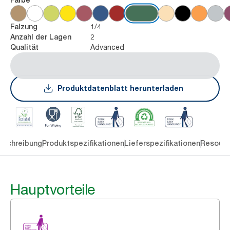
1/4
Falzung
2
Anzahl der Lagen
Advanced
Qualität
Produktdatenblatt herunterladen
eschreibung
Produktspezifikationen
Lieferspezifikationen
Resourc
Hauptvorteile