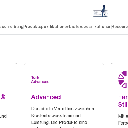
eschreibung
Produktspezifikationen
Lieferspezifikationen
Resourc
g®
Advanced
Far
Stil
Das ideale Verhältnis zwischen
Kostenbewusstsein und
 und
Mit 
Leistung. Die Produkte sind
Farb