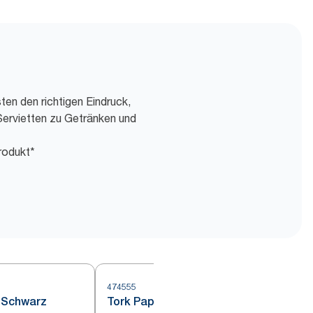
ten den richtigen Eindruck,
Servietten zu Getränken und
rodukt*
474555
 Schwarz
Tork Papier-Tischset Anthrazit