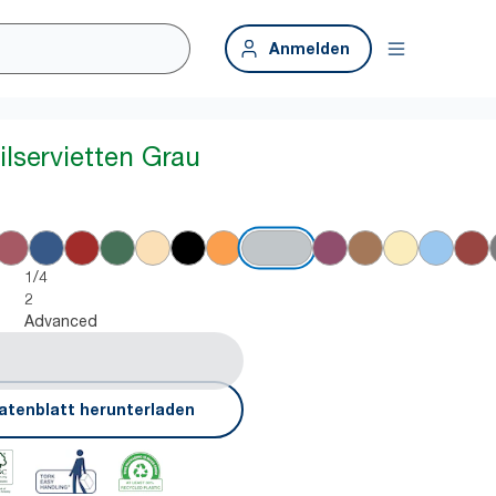
Anmelden
ilservietten Grau
1/4
2
Advanced
atenblatt herunterladen