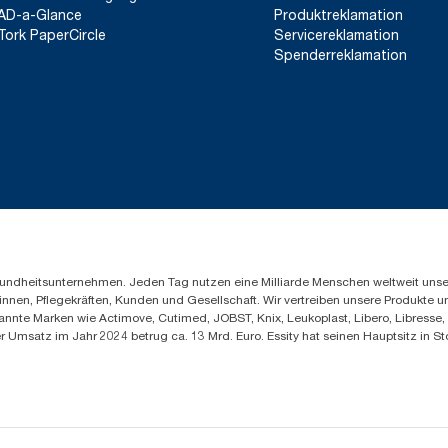
AD-a-Glance
Produktreklamation
Tork PaperCircle
Servicereklamation
Spenderreklamation
Gesundheitsunternehmen. Jeden Tag nutzen eine Milliarde Menschen weltweit uns
innen, Pflegekräften, Kunden und Gesellschaft. Wir vertreiben unsere Produkte 
annte Marken wie Actimove, Cutimed, JOBST, Knix, Leukoplast, Libero, Libresse
er Umsatz im Jahr 2024 betrug ca. 13 Mrd. Euro. Essity hat seinen Hauptsitz i