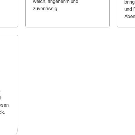
weich, angenehm und
bring
zuverlässig.
und 
Aben
n
f
assen
ck.