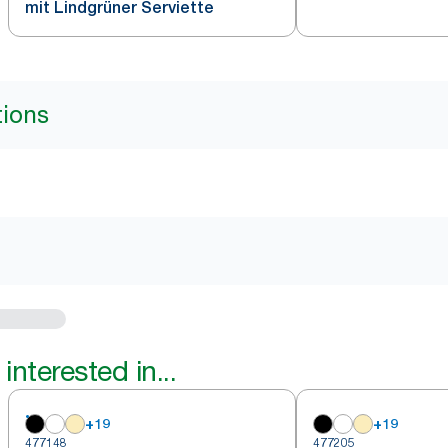
mit Lindgrüner Serviette
tions
interested in...
+
19
+
19
477148
477205