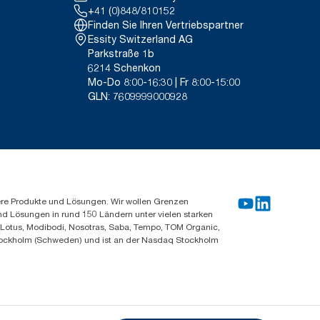
+41 (0)848/810152
Finden Sie Ihren Vertriebspartner
Essity Switzerland AG
Parkstraße 1b
6214 Schenkon
Mo-Do 8:00-16:30 | Fr 8:00-15:00
GLN: 7609999000928
ere Produkte und Lösungen. Wir wollen Grenzen
und Lösungen in rund 150 Ländern unter vielen starken
, Lotus, Modibodi, Nosotras, Saba, Tempo, TOM Organic,
n Stockholm (Schweden) und ist an der Nasdaq Stockholm