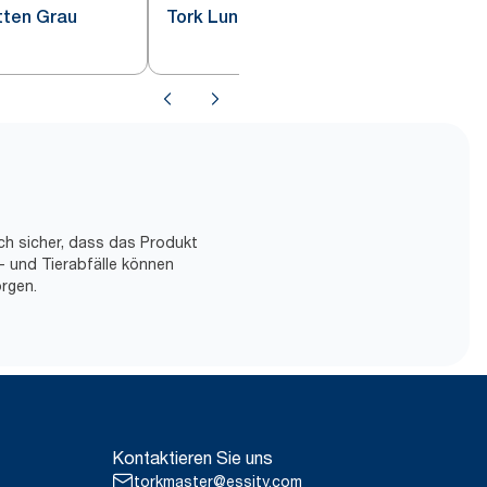
tten Grau
Tork Lunchservietten Anthrazit
ch sicher, dass das Produkt
- und Tierabfälle können
rgen.
Kontaktieren Sie uns
torkmaster@essity.com