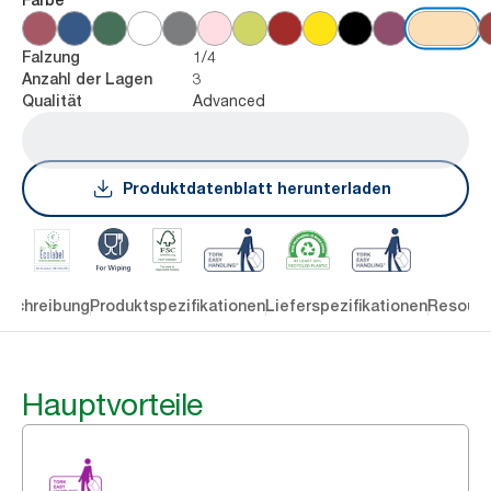
1/4
Falzung
3
Anzahl der Lagen
Advanced
Qualität
Produktdatenblatt herunterladen
eschreibung
Produktspezifikationen
Lieferspezifikationen
Resourc
Hauptvorteile