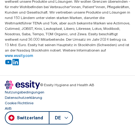
weltweit unsere Produkte und Lösungen. Wir wollen Grenzen überwinden -
6214 Schenkon
für mehr Wohlbefinden bei Verbraucher*innen, Patient*innen, Pflegekräften,
Mo-Do 8:00-16:30 | Fr 8:00-15:00
Kunden und Gesellschaft. Wir vertreiben unsere Produkte und Lösungen in
GLN: 7609999000928
rund 150 Ländern unter vielen starken Marken, darunter die
Weltmarktführer TENA und Tork, aber auch bekannte Marken wie Actimove,
Cutimed, JOBST, Knix, Leukoplast, Libero, Libresse, Lotus, Modibodi,
Nosotras, Saba, Tempo, TOM Organic, und Zewa. Essity beschäftigt
weltweit rund 36.000 Mitarbeitende. Der Umsatz im Jahr 2024 betrug ca.
13 Mrd. Euro. Essity hat seinen Hauptsitz in Stockholm (Schweden) und ist
an der Nasdaq Stockholm notiert. Weitere Informationen auf
www.essity.com
© Essity Hygiene and Health AB
Nutzungsbedingungen
Datenschutzerklärung
Cookie Richtlinie
AVB
Switzerland
DE