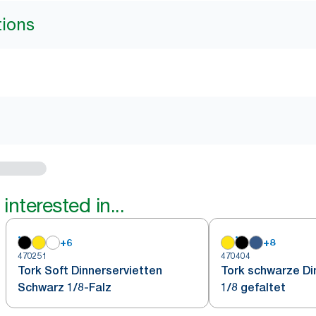
tions
interested in...
+
6
+
8
470251
470404
Tork Soft Dinnerservietten
Tork schwarze Di
Schwarz 1/8-Falz
1/8 gefaltet