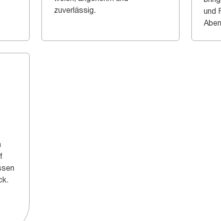
zuverlässig.
und 
Aben
n
f
assen
ck.