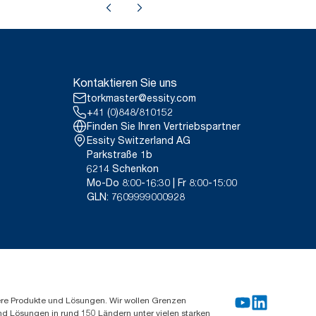
Kontaktieren Sie uns
torkmaster@essity.com
+41 (0)848/810152
Finden Sie Ihren Vertriebspartner
Essity Switzerland AG
Parkstraße 1b
6214 Schenkon
Mo-Do 8:00-16:30 | Fr 8:00-15:00
GLN: 7609999000928
ere Produkte und Lösungen. Wir wollen Grenzen
und Lösungen in rund 150 Ländern unter vielen starken