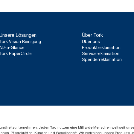
Unsere Lösungen
Über Tork
Tork Vision Reinigung
Über uns
AD-a-Glance
Produktreklamation
Tork PaperCircle
Servicereklamation
Spenderreklamation
Gesundheitsunternehmen. Jeden Tag nutzen eine Milliarde Menschen weltweit uns
innen, Pflegekräften, Kunden und Gesellschaft. Wir vertreiben unsere Produkte 