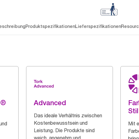
eschreibung
Produktspezifikationen
Lieferspezifikationen
Resourc
g®
Advanced
Far
Stil
Das ideale Verhältnis zwischen
Kostenbewusstsein und
 und
Mit 
Leistung. Die Produkte sind
Farb
weich, angenehm und
bring