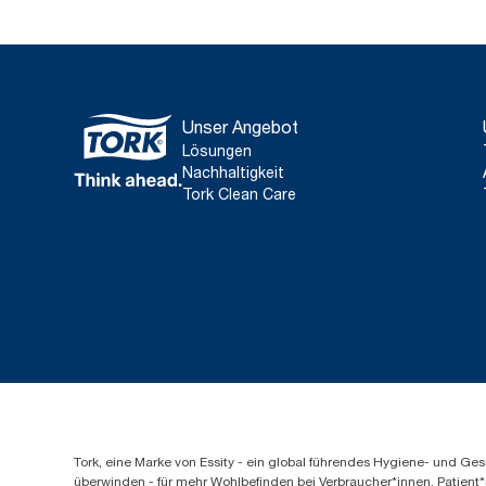
Unser Angebot
Lösungen
Nachhaltigkeit
Tork Clean Care
Tork, eine Marke von Essity - ein global führendes Hygiene- und 
überwinden - für mehr Wohlbefinden bei Verbraucher*innen, Patient*