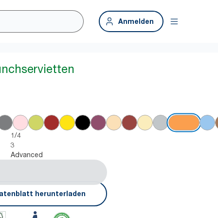
Anmelden
unchservietten
1/4
3
Advanced
atenblatt herunterladen