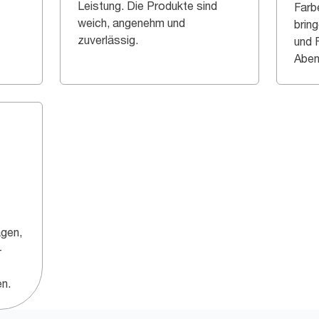
Leistung. Die Produkte sind
Farb
weich, angenehm und
bring
zuverlässig.
und 
Aben
agen,
-
n.