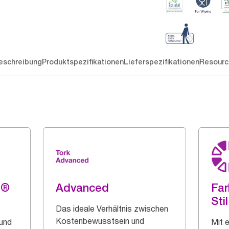
eschreibung
Produktspezifikationen
Lieferspezifikationen
Resourc
g®
Advanced
Far
Stil
Das ideale Verhältnis zwischen
Kostenbewusstsein und
 und
Mit 