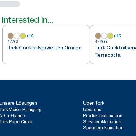
interested in...
+
15
+
15
477831
477838
Tork Cocktailservietten Orange
Tork Cocktailser
Terracotta
Unsere Lösungen
Über Tork
Tork Vision Reinigung
Über uns
AD-a-Glance
Produktreklamation
Tork PaperCircle
Servicereklamation
Spenderreklamation