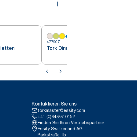
+
17
477907
4
vietten
Tork Dinnerservietten Orange
Kontaktieren Sie uns
torkmaster@essity.com
+41 (0)848/810152
Finden Sie Ihren Vertriebspartner
Essity Switzerland AG
Parkstraße 1b