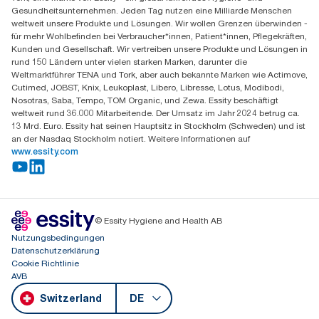
Essity Switzerland AG
Gesundheitsunternehmen. Jeden Tag nutzen eine Milliarde Menschen
Parkstraße 1b
weltweit unsere Produkte und Lösungen. Wir wollen Grenzen überwinden -
6214 Schenkon
für mehr Wohlbefinden bei Verbraucher*innen, Patient*innen, Pflegekräften,
Mo-Do 8:00-16:30 | Fr 8:00-15:00
Kunden und Gesellschaft. Wir vertreiben unsere Produkte und Lösungen in
GLN: 7609999000928
rund 150 Ländern unter vielen starken Marken, darunter die
Weltmarktführer TENA und Tork, aber auch bekannte Marken wie Actimove,
Cutimed, JOBST, Knix, Leukoplast, Libero, Libresse, Lotus, Modibodi,
Nosotras, Saba, Tempo, TOM Organic, und Zewa. Essity beschäftigt
weltweit rund 36.000 Mitarbeitende. Der Umsatz im Jahr 2024 betrug ca.
13 Mrd. Euro. Essity hat seinen Hauptsitz in Stockholm (Schweden) und ist
an der Nasdaq Stockholm notiert. Weitere Informationen auf
www.essity.com
© Essity Hygiene and Health AB
Nutzungsbedingungen
Datenschutzerklärung
Cookie Richtlinie
AVB
Switzerland
DE