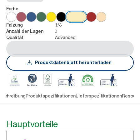
Farbe
1/8
Falzung
3
Anzahl der Lagen
Advanced
Qualität
Produktdatenblatt herunterladen
eschreibung
Produktspezifikationen
Lieferspezifikationen
Resourc
Hauptvorteile