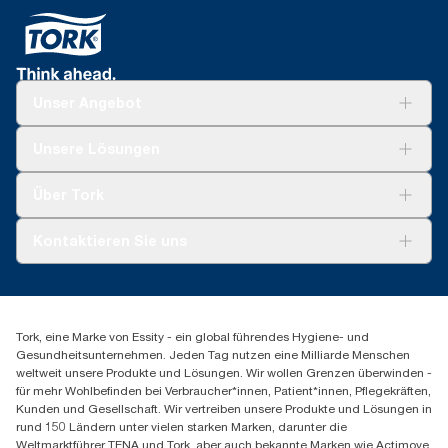
Unser Angebot
Lösungen
Unsere Lösungen
Nachhaltigkeit
Tork Clean Care
Tork Vision Reinigung
Über Tork
AD-a-Glance
Tork PaperCircle
Über uns
Kontaktieren Sie uns
Produktreklamation
Servicereklamation
torkmaster@essity.com
Spenderreklamation
+41 (0)848/810152
Finden Sie Ihren Vertriebspartner
Tork, eine Marke von Essity - ein global führendes Hygiene- und
Essity Switzerland AG
Gesundheitsunternehmen. Jeden Tag nutzen eine Milliarde Menschen
Parkstraße 1b
weltweit unsere Produkte und Lösungen. Wir wollen Grenzen überwinden -
6214 Schenkon
für mehr Wohlbefinden bei Verbraucher*innen, Patient*innen, Pflegekräften,
Mo-Do 8:00-16:30 | Fr 8:00-15:00
Kunden und Gesellschaft. Wir vertreiben unsere Produkte und Lösungen in
GLN: 7609999000928
rund 150 Ländern unter vielen starken Marken, darunter die
Weltmarktführer TENA und Tork, aber auch bekannte Marken wie Actimove,