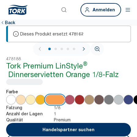
Anmelden
Back
Dieses Produkt ersetzt
478162
1 / 6
478188
®
Tork Premium LinStyle
Dinnerservietten Orange 1/8-Falz
Farbe
1/8
Falzung
1
Anzahl der Lagen
Premium
Qualität
Handelspartner suchen