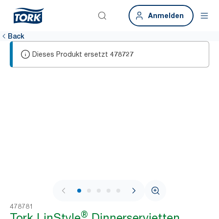
Anmelden
Back
Dieses Produkt ersetzt
478727
1 / 6
478781
®
Tork LinStyle
Dinnerservietten