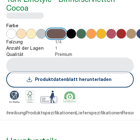
Cocoa
Farbe
1/4
Falzung
1
Anzahl der Lagen
Premium
Qualität
Produktdatenblatt herunterladen
eschreibung
Produktspezifikationen
Lieferspezifikationen
Resourc