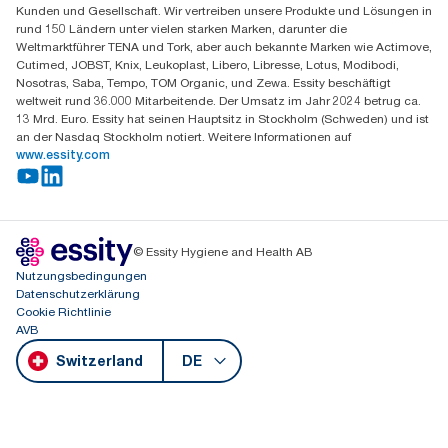
Mo-Do 8:00-16:30 | Fr 8:00-15:00
Kunden und Gesellschaft. Wir vertreiben unsere Produkte und Lösungen in
GLN: 7609999000928
rund 150 Ländern unter vielen starken Marken, darunter die
Weltmarktführer TENA und Tork, aber auch bekannte Marken wie Actimove,
Cutimed, JOBST, Knix, Leukoplast, Libero, Libresse, Lotus, Modibodi,
Nosotras, Saba, Tempo, TOM Organic, und Zewa. Essity beschäftigt
weltweit rund 36.000 Mitarbeitende. Der Umsatz im Jahr 2024 betrug ca.
13 Mrd. Euro. Essity hat seinen Hauptsitz in Stockholm (Schweden) und ist
an der Nasdaq Stockholm notiert. Weitere Informationen auf
www.essity.com
© Essity Hygiene and Health AB
Nutzungsbedingungen
Datenschutzerklärung
Cookie Richtlinie
AVB
Switzerland
DE