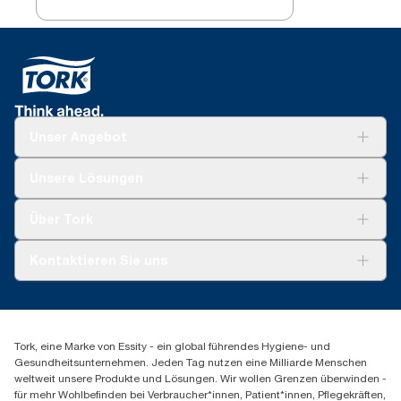
Unser Angebot
Lösungen
Unsere Lösungen
Nachhaltigkeit
Tork Clean Care
Tork Vision Reinigung
Über Tork
AD-a-Glance
Tork PaperCircle
Über uns
Kontaktieren Sie uns
Produktreklamation
Servicereklamation
torkmaster@essity.com
Spenderreklamation
+41 (0)848/810152
Finden Sie Ihren Vertriebspartner
Tork, eine Marke von Essity - ein global führendes Hygiene- und
Essity Switzerland AG
Gesundheitsunternehmen. Jeden Tag nutzen eine Milliarde Menschen
Parkstraße 1b
weltweit unsere Produkte und Lösungen. Wir wollen Grenzen überwinden -
6214 Schenkon
für mehr Wohlbefinden bei Verbraucher*innen, Patient*innen, Pflegekräften,