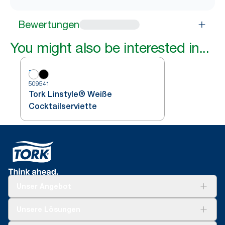
Bewertungen
You might also be interested in...
509541
Tork Linstyle® Weiße
Cocktailserviette
Unser Angebot
Lösungen
Unsere Lösungen
Nachhaltigkeit