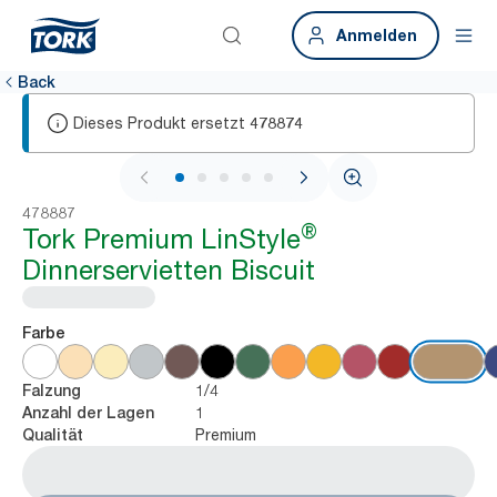
Anmelden
Back
Dieses Produkt ersetzt
478874
1 / 5
478887
®
Tork Premium LinStyle
Dinnerservietten Biscuit
Farbe
1/4
Falzung
1
Anzahl der Lagen
Premium
Qualität