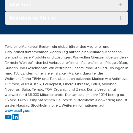
Tork Clean Care
Tork Vision Reinigung
Über Tork
AD-a-Glance
Tork PaperCircle
Über uns
Kontaktieren Sie uns
Produktreklamation
Servicereklamation
torkmaster@essity.com
Spenderreklamation
+41 (0)848/810152
Finden Sie Ihren Vertriebspartner
Tork, eine Marke von Essity - ein global führendes Hygiene- und
Essity Switzerland AG
Gesundheitsunternehmen. Jeden Tag nutzen eine Milliarde Menschen
Parkstraße 1b
weltweit unsere Produkte und Lösungen. Wir wollen Grenzen überwinden -
6214 Schenkon
für mehr Wohlbefinden bei Verbraucher*innen, Patient*innen, Pflegekräften,
Mo-Do 8:00-16:30 | Fr 8:00-15:00
Kunden und Gesellschaft. Wir vertreiben unsere Produkte und Lösungen in
GLN: 7609999000928
rund 150 Ländern unter vielen starken Marken, darunter die
Weltmarktführer TENA und Tork, aber auch bekannte Marken wie Actimove,
Cutimed, JOBST, Knix, Leukoplast, Libero, Libresse, Lotus, Modibodi,
Nosotras, Saba, Tempo, TOM Organic, und Zewa. Essity beschäftigt
weltweit rund 36.000 Mitarbeitende. Der Umsatz im Jahr 2024 betrug ca.
13 Mrd. Euro. Essity hat seinen Hauptsitz in Stockholm (Schweden) und ist
an der Nasdaq Stockholm notiert. Weitere Informationen auf
www.essity.com