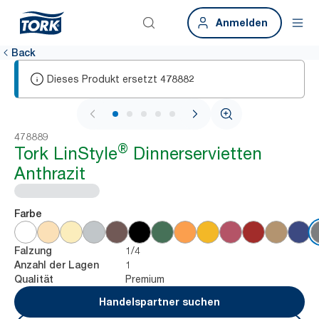
Anmelden
Back
Dieses Produkt ersetzt
478882
1 / 5
478889
®
Tork LinStyle
Dinnerservietten
Anthrazit
Farbe
1/4
Falzung
1
Anzahl der Lagen
Premium
Qualität
Handelspartner suchen