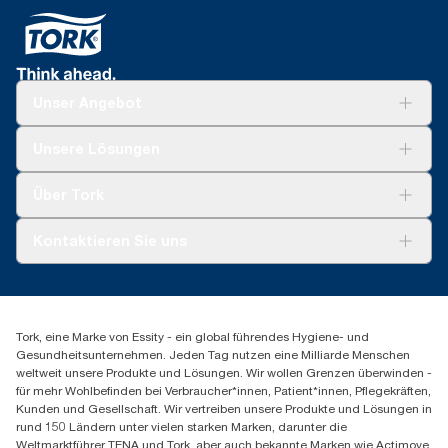
Unser Angebot
Lösungen
Unsere Lösungen
Nachhaltigkeit
Tork Clean Care
Tork Vision Reinigung
Über Tork
AD-a-Glance
Tork PaperCircle
Über uns
Kontaktieren Sie uns
Produktreklamation
Servicereklamation
torkmaster@essity.com
Spenderreklamation
+41 (0)848/810152
Finden Sie Ihren Vertriebspartner
Tork, eine Marke von Essity - ein global führendes Hygiene- und
Essity Switzerland AG
Gesundheitsunternehmen. Jeden Tag nutzen eine Milliarde Menschen
Parkstraße 1b
weltweit unsere Produkte und Lösungen. Wir wollen Grenzen überwinden -
6214 Schenkon
für mehr Wohlbefinden bei Verbraucher*innen, Patient*innen, Pflegekräften,
Mo-Do 8:00-16:30 | Fr 8:00-15:00
Kunden und Gesellschaft. Wir vertreiben unsere Produkte und Lösungen in
GLN: 7609999000928
rund 150 Ländern unter vielen starken Marken, darunter die
Weltmarktführer TENA und Tork, aber auch bekannte Marken wie Actimove,