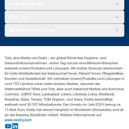
Lösungen
Unsere Lösungen
Nachhaltigkeit
Tork Clean Care
Tork Vision Reinigung
Über Tork
AD-a-Glance
Tork PaperCircle
Über uns
Kontaktieren Sie uns
Produktreklamation
Servicereklamation
torkmaster@essity.com
Spenderreklamation
+41 (0)848/810152
Finden Sie Ihren Vertriebspartner
Tork, eine Marke von Essity - ein global führendes Hygiene- und
Essity Switzerland AG
Gesundheitsunternehmen. Jeden Tag nutzen eine Milliarde Menschen
Parkstraße 1b
weltweit unsere Produkte und Lösungen. Wir wollen Grenzen überwinden -
6214 Schenkon
für mehr Wohlbefinden bei Verbraucher*innen, Patient*innen, Pflegekräften,
Mo-Do 8:00-16:30 | Fr 8:00-15:00
Kunden und Gesellschaft. Wir vertreiben unsere Produkte und Lösungen in
GLN: 7609999000928
rund 150 Ländern unter vielen starken Marken, darunter die
Weltmarktführer TENA und Tork, aber auch bekannte Marken wie Actimove,
Cutimed, JOBST, Knix, Leukoplast, Libero, Libresse, Lotus, Modibodi,
Nosotras, Saba, Tempo, TOM Organic, und Zewa. Essity beschäftigt
weltweit rund 36.000 Mitarbeitende. Der Umsatz im Jahr 2024 betrug ca.
13 Mrd. Euro. Essity hat seinen Hauptsitz in Stockholm (Schweden) und ist
an der Nasdaq Stockholm notiert. Weitere Informationen auf
www.essity.com