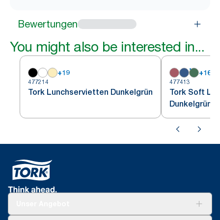
Bewertungen
You might also be interested in...
+
19
+
16
477214
477413
Tork Lunchservietten Dunkelgrün
Tork Soft Lu
Dunkelgrün
Unser Angebot