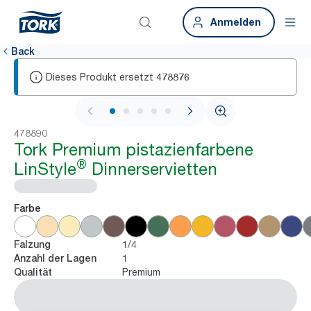
Anmelden
Back
Dieses Produkt ersetzt
478876
1 / 5
478890
Tork Premium pistazienfarbene
®
LinStyle
Dinnerservietten
Farbe
1/4
Falzung
1
Anzahl der Lagen
Premium
Qualität