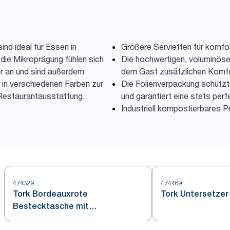
ind ideal für Essen in
Größere Servietten für komfo
ie Mikroprägung fühlen sich
Die hochwertigen, voluminöse
er an und sind außerdem
dem Gast zusätzlichen Komfo
 in verschiedenen Farben zur
Die Folienverpackung schützt 
Restaurantausstattung.
und garantiert eine stets per
Industriell kompostierbares P
474329
474469
Tork Bordeauxrote
Tork Untersetzer
Bestecktasche mit
Elfenbeinfarbener Serviette