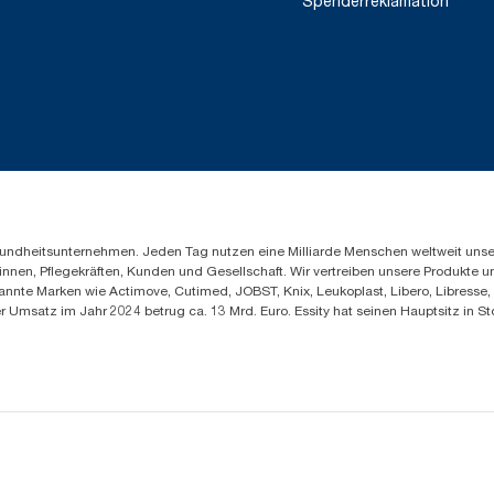
Spenderreklamation
Gesundheitsunternehmen. Jeden Tag nutzen eine Milliarde Menschen weltweit uns
innen, Pflegekräften, Kunden und Gesellschaft. Wir vertreiben unsere Produkte 
annte Marken wie Actimove, Cutimed, JOBST, Knix, Leukoplast, Libero, Libresse
er Umsatz im Jahr 2024 betrug ca. 13 Mrd. Euro. Essity hat seinen Hauptsitz i