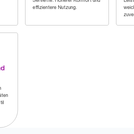
Serviette. Höherer Komfort und
Leis
effizientere Nutzung.
weic
zuve
nd
n
äten
il