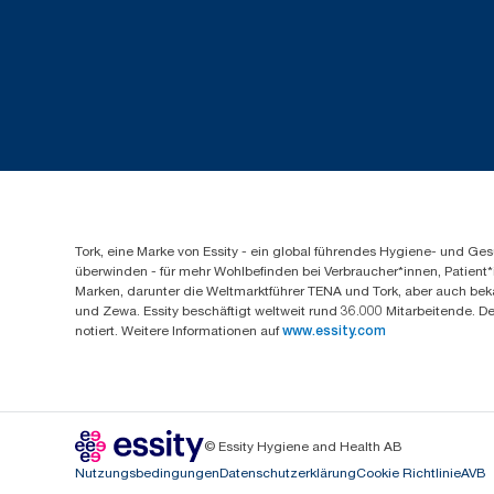
Tork, eine Marke von Essity - ein global führendes Hygiene- und 
überwinden - für mehr Wohlbefinden bei Verbraucher*innen, Patient*
Marken, darunter die Weltmarktführer TENA und Tork, aber auch bek
und Zewa. Essity beschäftigt weltweit rund 36.000 Mitarbeitende. D
notiert. Weitere Informationen auf
www.essity.com
© Essity Hygiene and Health AB
Nutzungsbedingungen
Datenschutzerklärung
Cookie Richtlinie
AVB