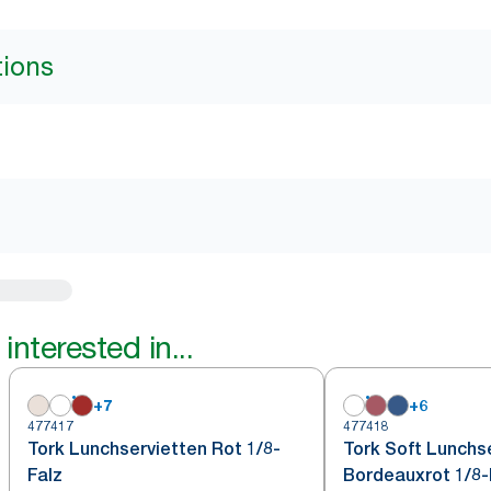
tions
interested in...
+
7
+
6
477417
477418
Tork Lunchservietten Rot 1/8-
Tork Soft Lunchs
Falz
Bordeauxrot 1/8-