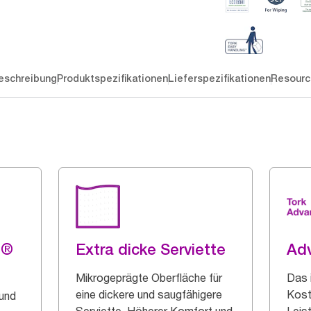
eschreibung
Produktspezifikationen
Lieferspezifikationen
Resourc
g®
Extra dicke Serviette
Ad
Mikrogeprägte Oberfläche für
Das 
eine dickere und saugfähigere
Kost
 und