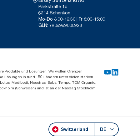
Essity Switzerland AG
Parkstraße 1b
6214 Schenkon
Mo-Do 8:00-16:30 | Fr 8:00-15:00
GLN: 7609999000928
ere Produkte und Lösungen. Wir wollen Grenzen
und Lösungen in rund 150 Ländern unter vielen starken
, Lotus, Modibodi, Nosotras, Saba, Tempo, TOM Organic,
n Stockholm (Schweden) und ist an der Nasdaq Stockholm
Switzerland
DE