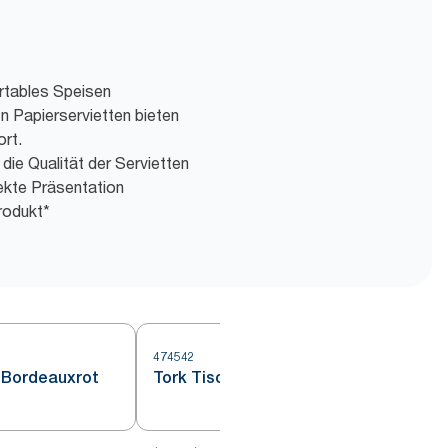
rtables Speisen
n Papierservietten bieten
rt.
die Qualität der Servietten
fekte Präsentation
rodukt*
474542
 Bordeauxrot
Tork Tischset Bordeauxrot