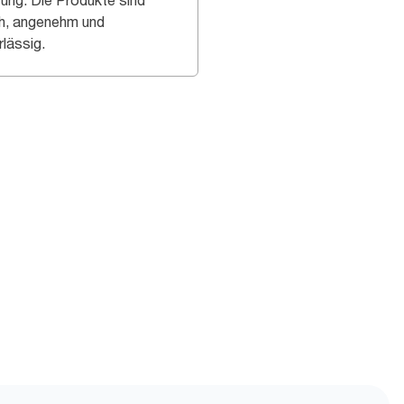
tung. Die Produkte sind
h, angenehm und
rlässig.