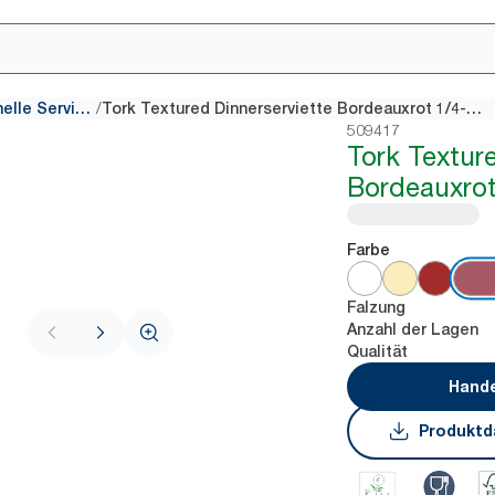
/
Traditionelle Servietten
Tork Textured Dinnerserviette Bordeauxrot 1/4-Falz
509417
Tork Textur
Bordeauxrot
Farbe
Falzung
Anzahl der Lagen
Qualität
Hande
Produktd