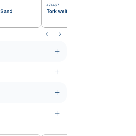
474467
4
 Sand
Tork weißer Untersetzer