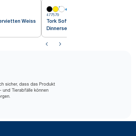
+
6
477579
4
ervietten Weiss
Tork Soft weiße
Dinnerservietten 1/8 gefaltet
ch sicher, dass das Produkt
- und Tierabfälle können
rgen.