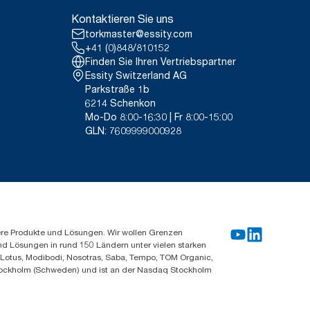
Kontaktieren Sie uns
torkmaster@essity.com
+41 (0)848/810152
Finden Sie Ihren Vertriebspartner
Essity Switzerland AG
Parkstraße 1b
6214 Schenkon
Mo-Do 8:00-16:30 | Fr 8:00-15:00
GLN: 7609999000928
ere Produkte und Lösungen. Wir wollen Grenzen
und Lösungen in rund 150 Ländern unter vielen starken
, Lotus, Modibodi, Nosotras, Saba, Tempo, TOM Organic,
n Stockholm (Schweden) und ist an der Nasdaq Stockholm