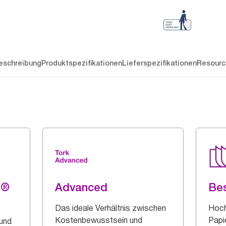
eschreibung
Produktspezifikationen
Lieferspezifikationen
Resourc
g®
Advanced
Be
Das ideale Verhältnis zwischen
Hoch
Kostenbewusstsein und
Papi
 und