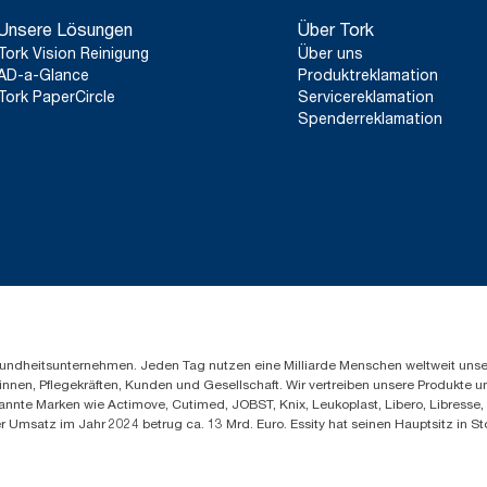
Unsere Lösungen
Über Tork
Tork Vision Reinigung
Über uns
AD-a-Glance
Produktreklamation
Tork PaperCircle
Servicereklamation
Spenderreklamation
Gesundheitsunternehmen. Jeden Tag nutzen eine Milliarde Menschen weltweit uns
innen, Pflegekräften, Kunden und Gesellschaft. Wir vertreiben unsere Produkte 
annte Marken wie Actimove, Cutimed, JOBST, Knix, Leukoplast, Libero, Libresse
er Umsatz im Jahr 2024 betrug ca. 13 Mrd. Euro. Essity hat seinen Hauptsitz i