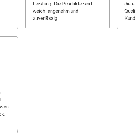
Leistung. Die Produkte sind
die 
weich, angenehm und
Quali
zuverlässig.
Kund
n
f
assen
ck.