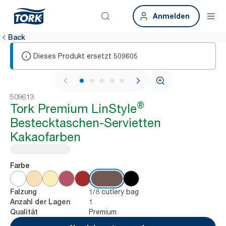
Anmelden
Back
Dieses Produkt ersetzt
509605
1 / 6
509613
®
Tork Premium LinStyle
Bestecktaschen-Servietten
Kakaofarben
Farbe
1/8 cutlery bag
Falzung
1
Anzahl der Lagen
Premium
Qualität