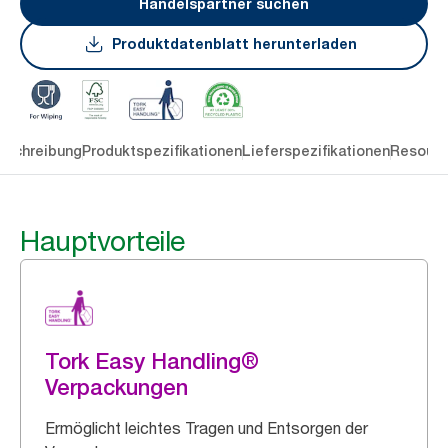
Handelspartner suchen
Produktdatenblatt herunterladen
eschreibung
Produktspezifikationen
Lieferspezifikationen
Resourc
Hauptvorteile
Tork Easy Handling®
Verpackungen
Ermöglicht leichtes Tragen und Entsorgen der