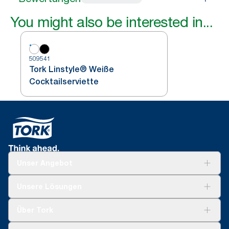
You might also be interested in...
509541
Tork Linstyle® Weiße
Cocktailserviette
Unser Angebot
Lösungen
Unsere Lösungen
Nachhaltigkeit
Tork Clean Care
Tork Vision Reinigung
Über Tork
AD-a-Glance
Tork PaperCircle