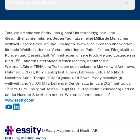
Über uns
Kontaktieren Sie uns
Produktreklamation
Servicereklamation
torkmaster@essity.com
Spenderreklamation
+41 (0)848/810152
Finden Sie Ihren Vertriebspartner
Tork, eine Marke von Essity - ein global führendes Hygiene- und
Essity Switzerland AG
Gesundheitsunternehmen. Jeden Tag nutzen eine Milliarde Menschen
Parkstraße 1b
weltweit unsere Produkte und Lösungen. Wir wollen Grenzen überwinden -
6214 Schenkon
für mehr Wohlbefinden bei Verbraucher*innen, Patient*innen, Pflegekräften,
Mo-Do 8:00-16:30 | Fr 8:00-15:00
Kunden und Gesellschaft. Wir vertreiben unsere Produkte und Lösungen in
GLN: 7609999000928
rund 150 Ländern unter vielen starken Marken, darunter die
Weltmarktführer TENA und Tork, aber auch bekannte Marken wie Actimove,
Cutimed, JOBST, Knix, Leukoplast, Libero, Libresse, Lotus, Modibodi,
Nosotras, Saba, Tempo, TOM Organic, und Zewa. Essity beschäftigt
weltweit rund 36.000 Mitarbeitende. Der Umsatz im Jahr 2024 betrug ca.
13 Mrd. Euro. Essity hat seinen Hauptsitz in Stockholm (Schweden) und ist
an der Nasdaq Stockholm notiert. Weitere Informationen auf
www.essity.com
© Essity Hygiene and Health AB
Nutzungsbedingungen