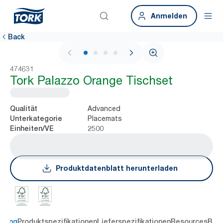
Anmelden
Back
1 / 4
474631
Tork Palazzo Orange Tischset
Advanced
Qualität
Placemats
Unterkategorie
2500
Einheiten/VE
Produktdatenblatt herunterladen
ibung
Produktspezifikationen
Lieferspezifikationen
Resources
Bew