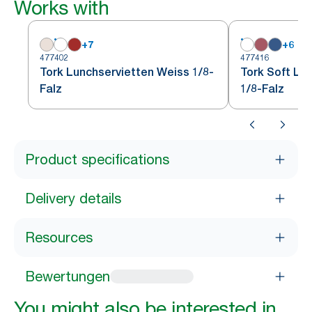
Works with
+
7
+
6
477402
477416
Tork Lunchservietten Weiss 1/8-
Tork Soft Lu
Falz
1/8-Falz
Product specifications
Delivery details
Resources
Bewertungen
You might also be interested in...