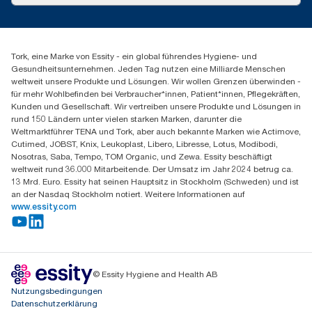
Servicereklamation
torkmaster@essity.com
Spenderreklamation
+41 (0)848/810152
Finden Sie Ihren Vertriebspartner
Tork, eine Marke von Essity - ein global führendes Hygiene- und
Essity Switzerland AG
Gesundheitsunternehmen. Jeden Tag nutzen eine Milliarde Menschen
Parkstraße 1b
weltweit unsere Produkte und Lösungen. Wir wollen Grenzen überwinden -
6214 Schenkon
für mehr Wohlbefinden bei Verbraucher*innen, Patient*innen, Pflegekräften,
Mo-Do 8:00-16:30 | Fr 8:00-15:00
Kunden und Gesellschaft. Wir vertreiben unsere Produkte und Lösungen in
GLN: 7609999000928
rund 150 Ländern unter vielen starken Marken, darunter die
Weltmarktführer TENA und Tork, aber auch bekannte Marken wie Actimove,
Cutimed, JOBST, Knix, Leukoplast, Libero, Libresse, Lotus, Modibodi,
Nosotras, Saba, Tempo, TOM Organic, und Zewa. Essity beschäftigt
weltweit rund 36.000 Mitarbeitende. Der Umsatz im Jahr 2024 betrug ca.
13 Mrd. Euro. Essity hat seinen Hauptsitz in Stockholm (Schweden) und ist
an der Nasdaq Stockholm notiert. Weitere Informationen auf
www.essity.com
© Essity Hygiene and Health AB
Nutzungsbedingungen
Datenschutzerklärung