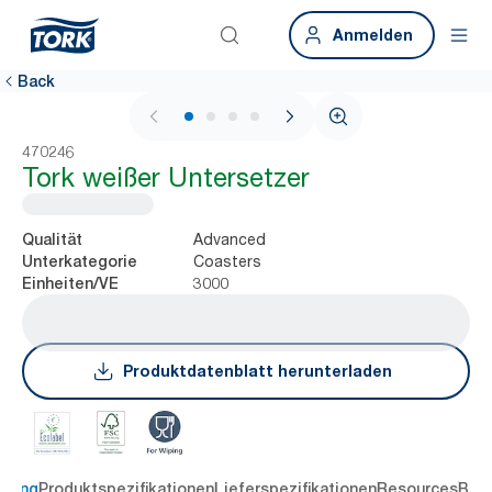
Anmelden
Back
1 / 4
470246
Tork weißer Untersetzer
Advanced
Qualität
Coasters
Unterkategorie
3000
Einheiten/VE
Produktdatenblatt herunterladen
ibung
Produktspezifikationen
Lieferspezifikationen
Resources
Bew