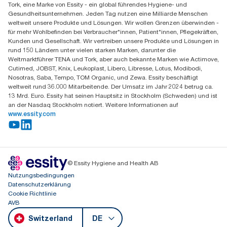
Tork, eine Marke von Essity - ein global führendes Hygiene- und
Essity Switzerland AG
Gesundheitsunternehmen. Jeden Tag nutzen eine Milliarde Menschen
Parkstraße 1b
weltweit unsere Produkte und Lösungen. Wir wollen Grenzen überwinden -
6214 Schenkon
für mehr Wohlbefinden bei Verbraucher*innen, Patient*innen, Pflegekräften,
Mo-Do 8:00-16:30 | Fr 8:00-15:00
Kunden und Gesellschaft. Wir vertreiben unsere Produkte und Lösungen in
GLN: 7609999000928
rund 150 Ländern unter vielen starken Marken, darunter die
Weltmarktführer TENA und Tork, aber auch bekannte Marken wie Actimove,
Cutimed, JOBST, Knix, Leukoplast, Libero, Libresse, Lotus, Modibodi,
Nosotras, Saba, Tempo, TOM Organic, und Zewa. Essity beschäftigt
weltweit rund 36.000 Mitarbeitende. Der Umsatz im Jahr 2024 betrug ca.
13 Mrd. Euro. Essity hat seinen Hauptsitz in Stockholm (Schweden) und ist
an der Nasdaq Stockholm notiert. Weitere Informationen auf
www.essity.com
© Essity Hygiene and Health AB
Nutzungsbedingungen
Datenschutzerklärung
Cookie Richtlinie
AVB
Switzerland
DE