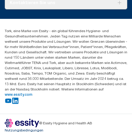
Über uns
Kontaktieren Sie uns
Produktreklamation
Servicereklamation
torkmaster@essity.com
Spenderreklamation
+41 (0)848/810152
Finden Sie Ihren Vertriebspartner
Tork, eine Marke von Essity - ein global führendes Hygiene- und
Essity Switzerland AG
Gesundheitsunternehmen. Jeden Tag nutzen eine Milliarde Menschen
Parkstraße 1b
weltweit unsere Produkte und Lösungen. Wir wollen Grenzen überwinden -
6214 Schenkon
für mehr Wohlbefinden bei Verbraucher*innen, Patient*innen, Pflegekräften,
Mo-Do 8:00-16:30 | Fr 8:00-15:00
Kunden und Gesellschaft. Wir vertreiben unsere Produkte und Lösungen in
GLN: 7609999000928
rund 150 Ländern unter vielen starken Marken, darunter die
Weltmarktführer TENA und Tork, aber auch bekannte Marken wie Actimove,
Cutimed, JOBST, Knix, Leukoplast, Libero, Libresse, Lotus, Modibodi,
Nosotras, Saba, Tempo, TOM Organic, und Zewa. Essity beschäftigt
weltweit rund 36.000 Mitarbeitende. Der Umsatz im Jahr 2024 betrug ca.
13 Mrd. Euro. Essity hat seinen Hauptsitz in Stockholm (Schweden) und ist
an der Nasdaq Stockholm notiert. Weitere Informationen auf
www.essity.com
© Essity Hygiene and Health AB
Nutzungsbedingungen