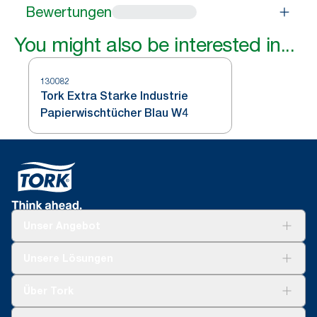
Bewertungen
You might also be interested in...
130082
Tork Extra Starke Industrie
Papierwischtücher Blau W4
Unser Angebot
Lösungen
Unsere Lösungen
Nachhaltigkeit
Tork Clean Care
Tork Vision Reinigung
Über Tork
AD-a-Glance
Tork PaperCircle