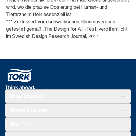
wird, wo die präzise Dosierung bei Human- und
Tierarzneimitteln essenziell ist
*** Zertifiziert vom schwedischen Rheumaverband,
getestet gemäß „The Design for All“-Test, veröffentlicht
im Swedish Design Research Journal, 2011
Unser Angebot
Lösungen
Unsere Lösungen
Nachhaltigkeit
Tork Clean Care
Tork Vision Reinigung
Über Tork
AD-a-Glance
Tork PaperCircle