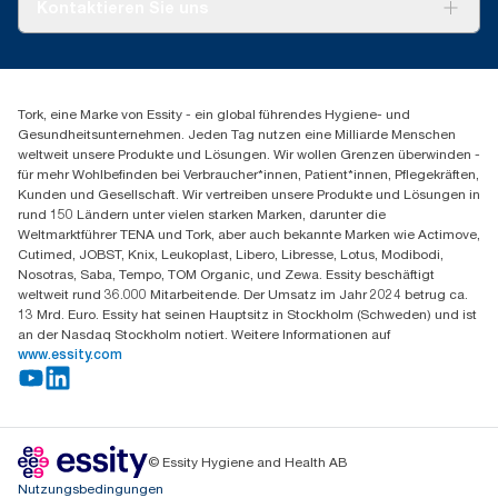
Über uns
Kontaktieren Sie uns
Produktreklamation
Servicereklamation
torkmaster@essity.com
Spenderreklamation
+41 (0)848/810152
Finden Sie Ihren Vertriebspartner
Tork, eine Marke von Essity - ein global führendes Hygiene- und
Essity Switzerland AG
Gesundheitsunternehmen. Jeden Tag nutzen eine Milliarde Menschen
Parkstraße 1b
weltweit unsere Produkte und Lösungen. Wir wollen Grenzen überwinden -
6214 Schenkon
für mehr Wohlbefinden bei Verbraucher*innen, Patient*innen, Pflegekräften,
Mo-Do 8:00-16:30 | Fr 8:00-15:00
Kunden und Gesellschaft. Wir vertreiben unsere Produkte und Lösungen in
GLN: 7609999000928
rund 150 Ländern unter vielen starken Marken, darunter die
Weltmarktführer TENA und Tork, aber auch bekannte Marken wie Actimove,
Cutimed, JOBST, Knix, Leukoplast, Libero, Libresse, Lotus, Modibodi,
Nosotras, Saba, Tempo, TOM Organic, und Zewa. Essity beschäftigt
weltweit rund 36.000 Mitarbeitende. Der Umsatz im Jahr 2024 betrug ca.
13 Mrd. Euro. Essity hat seinen Hauptsitz in Stockholm (Schweden) und ist
an der Nasdaq Stockholm notiert. Weitere Informationen auf
www.essity.com
© Essity Hygiene and Health AB
Nutzungsbedingungen