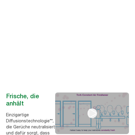
Erlebnis im
Waschraum
70 % der Kunden sagen, dass langanhaltende Frische das
wichtigste Kriterium bei der Wahl eines Lufterfrischers ist.* Das
Tork Kontinuierlicher Lufterfrischer-System sorgt für ein
durchgängiges Frischegefühl im Waschraum.
Frische, die
anhält
Einzigartige
Diffusionstechnologie**,
die Gerüche neutralisiert
und dafür sorgt, dass