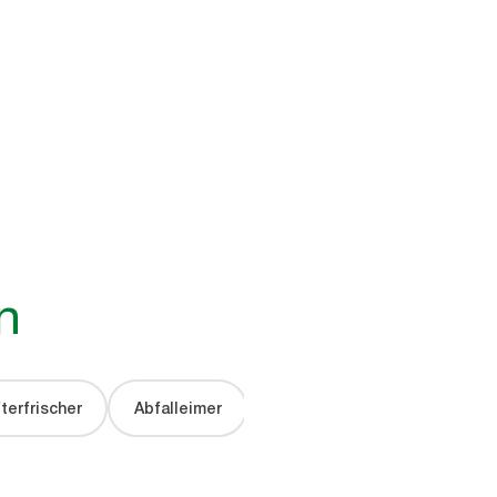
n
terfrischer
Abfalleimer
IoT-Geräte