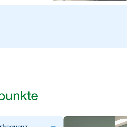
punkte
rfrequenz