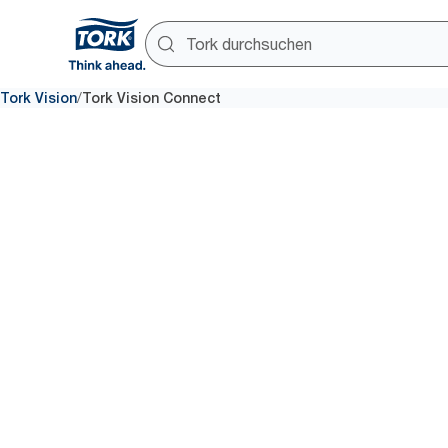
/
Tork Vision
Tork Vision Connect
Intelligen
auf Ihre
Bedürfnis
zugeschni
Echtzeitdaten zur Besucherfr
Nachfüllstatus von Spendern f
Entscheidungen – über Ihre be