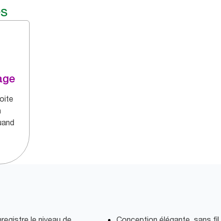
és
age
oite
n
quand
registre le niveau de
Conception élégante, sans fil,