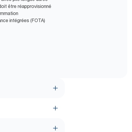
doit être réapprovisionné
ommation
tance intégrées (FOTA)