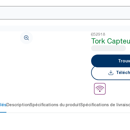
652918
Tork Capteu
Trouv
Téléch
lés
Description
Spécifications du produit
Spécifications de livrais